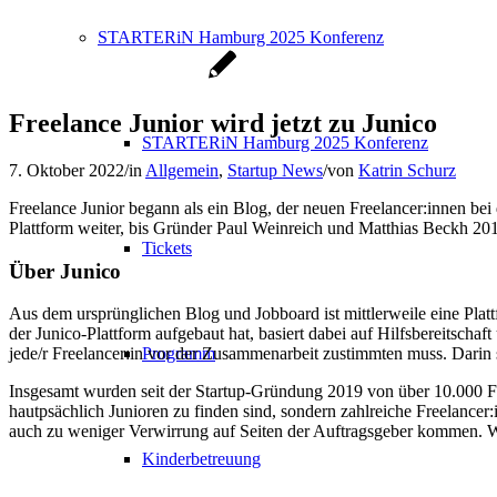
STARTERiN Hamburg 2025 Konferenz
Freelance Junior wird jetzt zu Junico
STARTERiN Hamburg 2025 Konferenz
7. Oktober 2022
/
in
Allgemein
,
Startup News
/
von
Katrin Schurz
Freelance Junior begann als ein Blog, der neuen Freelancer:innen bei 
Plattform weiter, bis Gründer Paul Weinreich und Matthias Beckh 201
Tickets
Über Junico
Aus dem ursprünglichen Blog und Jobboard ist mittlerweile eine Pla
der Junico-Plattform aufgebaut hat, basiert dabei auf Hilfsbereitsch
Programm
jede/r Freelancer:in vor der Zusammenarbeit zustimmten muss. Darin
Insgesamt wurden seit der Startup-Gründung 2019 von über 10.000 Fr
hautpsächlich Junioren zu finden sind, sondern zahlreiche Freelancer
auch zu weniger Verwirrung auf Seiten der Auftragsgeber kommen. W
Kinderbetreuung