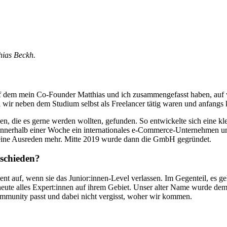
hias Beckh.
auf dem mein Co-Founder Matthias und ich zusammengefasst haben, auf w
wir neben dem Studium selbst als Freelancer tätig waren und anfangs k
n, die es gerne werden wollten, gefunden. So entwickelte sich eine k
s innerhalb einer Woche ein internationales e-Commerce-Unternehmen 
 keine Ausreden mehr. Mitte 2019 wurde dann die GmbH gegründet.
schieden?
auf, wenn sie das Junior:innen-Level verlassen. Im Gegenteil, es geht e
 heute alles Expert:innen auf ihrem Gebiet. Unser alter Name wurde de
Community passt und dabei nicht vergisst, woher wir kommen.