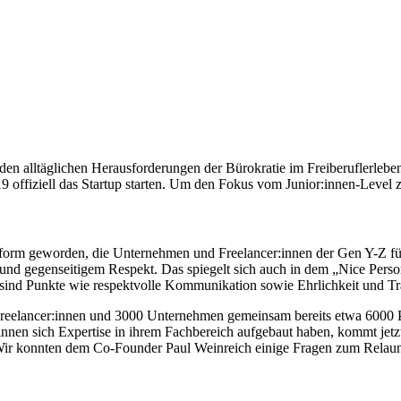
den alltäglichen Herausforderungen der Bürokratie im Freiberuflerleben u
9 offiziell das Startup starten. Um den Fokus vom Junior:innen-Level 
ttform geworden, die Unternehmen und Freelancer:innen der Gen Y-Z f
aft und gegenseitigem Respekt. Das spiegelt sich auch in dem „Nice Pe
 sind Punkte wie respektvolle Kommunikation sowie Ehrlichkeit und Tr
eelancer:innen und 3000 Unternehmen gemeinsam bereits etwa 6000 Pro
:innen sich Expertise in ihrem Fachbereich aufgebaut haben, kommt jet
ir konnten dem Co-Founder Paul Weinreich einige Fragen zum Relaunc