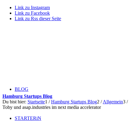
Link zu Instagram
Link zu Facebook
Link zu Rss dieser Seite
BLOG
Hamburg Startups Blog
Du bist hier:
Startseite
1
/
Hamburg Startups Blog
2
/
Allgemein
3
/
Toby und asap.industries im next media accelerator
STARTERiN