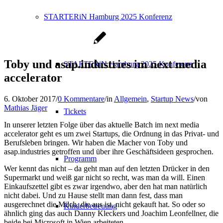
STARTERiN Hamburg 2025 Konferenz
Toby und asap.industries im next media
STARTERiN Hamburg 2025 Konferenz
accelerator
6. Oktober 2017
/
0 Kommentare
/
in
Allgemein
,
Startup News
/
von
Mathias Jäger
Tickets
In unserer letzten Folge über das aktuelle Batch im next media
accelerator geht es um zwei Startups, die Ordnung in das Privat- und
Berufsleben bringen. Wir haben die Macher von Toby und
asap.industries getroffen und über ihre Geschäftsideen gesprochen.
Programm
Wer kennt das nicht – da geht man auf den letzten Drücker in den
Supermarkt und weiß gar nicht so recht, was man da will. Einen
Einkaufszettel gibt es zwar irgendwo, aber den hat man natürlich
nicht dabei. Und zu Hause stellt man dann fest, dass man
ausgerechnet die Milch, die aus ist, nicht gekauft hat. So oder so
Kinderbetreuung
ähnlich ging das auch Danny Kleckers und Joachim Leonfellner, die
beide bei Microsoft in Wien arbeiteten.