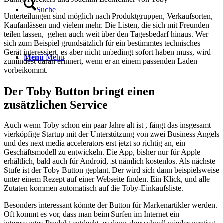
Suche
Unterteilungen sind möglich nach Produktgruppen, Verkaufsorten,
Kaufanlässen und vielem mehr. Die Listen, die sich mit Freunden
teilen lassen, gehen auch weit über den Tagesbedarf hinaus. Wer
sich zum Beispiel grundsätzlich für ein bestimmtes technisches
Gerät interessiert, es aber nicht unbedingt sofort haben muss, wird
Menü
Menü
zumindest daran erinnert, wenn er an einem passenden Laden
vorbeikommt.
Der Toby Button bringt einen
zusätzlichen Service
Auch wenn Toby schon ein paar Jahre alt ist , fängt das insgesamt
vierköpfige Startup mit der Unterstützung von zwei Business Angels
und des next media accelerators erst jetzt so richtig an, ein
Geschäftsmodell zu entwickeln. Die App, bisher nur für Apple
erhältlich, bald auch für Android, ist nämlich kostenlos. Als nächste
Stufe ist der Toby Button geplant. Der wird sich dann beispielsweise
unter einem Rezept auf einer Webseite finden. Ein Klick, und alle
Zutaten kommen automatisch auf die Toby-Einkaufsliste.
Besonders interessant könnte der Button für Markenartikler werden.
Oft kommt es vor, dass man beim Surfen im Internet ein
interessantes Produkt entdeckt, es dann aber schnell wieder vergisst