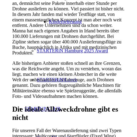
an, demnächst seine Pakete innerhalb einer Stunde per
Drohne ausliefern zu können. Viel passiert ist bisher nicht.
In diesem Jahr fanden mal wieder Testflüge statt, von
einem massentauglichen Konzept ist man aber noch weit
Kinderbetreuung
entfernt. Andere Unternehmen sind da schon weiter.
Manna hat nach eigenen Angaben in Irland bereits über
100.000 Lieferungen mit Drohnen durchgeführt. Bei
Zipline stehen sogar über 400.000 Auslieferungsflüge zu
Buche, hauptsächlich in Afrika und mit medizinischen
STARTERiN Hamburg 2025 Award
Produkten.
Alle bisherigen Anbieter stoßen schnell an ihre Grenzen,
was die Reichweite angeht. Um zu verstehen, woran das
liegt, machen wir einen kleinen Abstecher in die weite
Welt der unbemannten Luftfahrzeuge, auch Drohnen
STARTERiN Lunch
genannt. Dazu gehören flugzeugähnliche Maschinen für
Militäreinsätze ebenso wie Spielzeuggeräte, die allenfalls
Foto- und Videoaufnahmen machen können.
Die ideale Allzweckdrohne gibt es
STARTUP CLUB
nicht
Für unseren Fall der Warenauslieferung sind zwei Typen
interessant: Multicopter und Starrflügler (Fixed Wing).