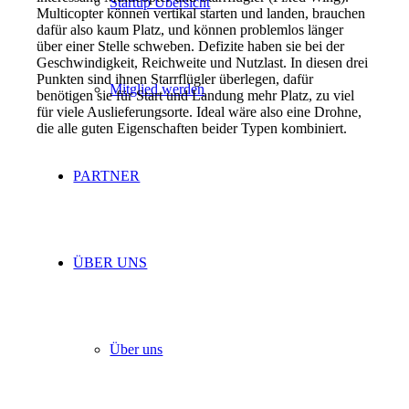
Startup Übersicht
Multicopter können vertikal starten und landen, brauchen
dafür also kaum Platz, und können problemlos länger
über einer Stelle schweben. Defizite haben sie bei der
Geschwindigkeit, Reichweite und Nutzlast. In diesen drei
Punkten sind ihnen Starrflügler überlegen, dafür
Mitglied werden
benötigen sie für Start und Landung mehr Platz, zu viel
für viele Auslieferungsorte. Ideal wäre also eine Drohne,
die alle guten Eigenschaften beider Typen kombiniert.
PARTNER
ÜBER UNS
Über uns