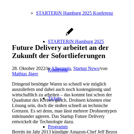
STARTERiN Hamburg 2025 Konferenz
STARTERiN Hamburg 2025
Future Delivery arbeitet an der
Zukunft der Sofortlieferungen
28. Oktober 2022
/
in
Allgemein
,
Startup News
/
von
Konferenz
Mathias Jäger
Dringend benötigte Waren so schnell wie möglich
auszuliefern und dabei auch noch kostengünstig und
wirtschaftlich zu arbeiten – das kommt fast schon der
Tickets
Quadratur des Kreises gleich. Drohnen könnten eine
Lösung sein, doch die stoßen schnell an technische
Grenzen. Es sei denn, man lässt mehrere Drohnentypen
miteinander agieren. Das Startup Future Delivery
entwickelt die Technologie dazu.
Programm
Bereits im Jahr 2013 kündigte Amazon-Chef Jeff Bezos