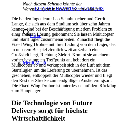
Nach diesem Schema könnte der
10 JAHRE HAMBURG STARTUPS
Warentransport mit zwei Drohnen ablaufen.
Die beiden Ingenieure Leo Schuhmacher und Gerrit
Lange, die sich aus dem Studium seit über zehn Jahren
kennen, sind bei der Beschäftigung mit dem Problem zu
einer anderen Lösung gekommen: Sie lassen Multicopter
Suche
und Starrflügler zusammenarbeiten. Zunächst fliegt die
Fixed Wing Drohne mit ihrer Ladung von dem Lager, das
in unserem Beispiel ziemlich weit außerhalb einer
Großstadt liegt, Richtung Zielort. Kommt sie an einem
vorher bestimmten Treffpunkt an, hebt dort ein
Menü
Menü
Multicopter ab und verkuppelt sich in der Luft mit dem
Starrflügler, um die Lieferung zu übernehmen. Ist das
geschehen, entkoppelt der Multicopter wieder und fliegt
den Rest der Strecke zum endgültigen Auslieferungsort.
Die Fixed Wing Drohne ist unterdessen auf dem Rückflug
zum Hauptlager.
Die Technologie von Future
Delivery sorgt für höchste
Wirtschaftlichkeit