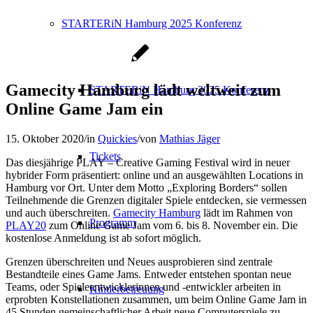
STARTERiN Hamburg 2025 Konferenz
Gamecity Hamburg lädt weltweit zum
STARTERiN Hamburg 2025 Konferenz
Online Game Jam ein
15. Oktober 2020
/
in
Quickies
/
von
Mathias Jäger
Tickets
Das diesjährige PLAY – Creative Gaming Festival wird in neuer
hybrider Form präsentiert: online und an ausgewählten Locations in
Hamburg vor Ort. Unter dem Motto „Exploring Borders“ sollen
Teilnehmende die Grenzen digitaler Spiele entdecken, sie vermessen
und auch überschreiten.
Gamecity Hamburg
lädt im Rahmen von
Programm
PLAY20
zum Online Game Jam vom 6. bis 8. November ein. Die
kostenlose Anmeldung ist ab sofort möglich.
Grenzen überschreiten und Neues ausprobieren sind zentrale
Bestandteile eines Game Jams. Entweder entstehen spontan neue
Teams, oder Spieleentwicklerinnen und -entwickler arbeiten in
Kinderbetreuung
erprobten Konstellationen zusammen, um beim Online Game Jam in
45 Stunden gemeinschaftlicher Arbeit neue Computerspiele zu