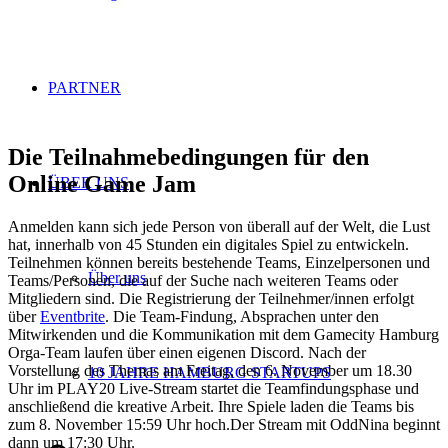
PARTNER
Die Teilnahmebedingungen für den
Online Game Jam
ÜBER UNS
Anmelden kann sich jede Person von überall auf der Welt, die Lust
hat, innerhalb von 45 Stunden ein digitales Spiel zu entwickeln.
Teilnehmen können bereits bestehende Teams, Einzelpersonen und
Über uns
Teams/Personen, die auf der Suche nach weiteren Teams oder
Mitgliedern sind. Die Registrierung der Teilnehmer/innen erfolgt
über
Eventbrite
. Die Team-Findung, Absprachen unter den
Mitwirkenden und die Kommunikation mit dem Gamecity Hamburg
Orga-Team laufen über einen eigenen Discord. Nach der
Vorstellung des Themas am Freitag, den 6. November um 18.30
10 JAHRE HAMBURG STARTUPS
Uhr im PLAY20 Live-Stream startet die Teamfindungsphase und
anschließend die kreative Arbeit. Ihre Spiele laden die Teams bis
zum 8. November 15:59 Uhr hoch.Der Stream mit OddNina beginnt
dann um 17:30 Uhr.