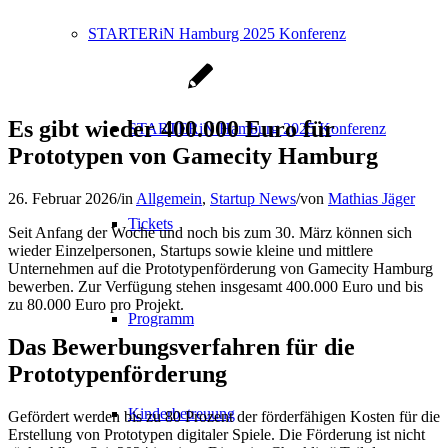
STARTERiN Hamburg 2025 Konferenz
Es gibt wieder 400.000 Euro für
STARTERiN Hamburg 2025 Konferenz
Prototypen von Gamecity Hamburg
26. Februar 2026
/
in
Allgemein
,
Startup News
/
von
Mathias Jäger
Tickets
Seit Anfang der Woche und noch bis zum 30. März können sich
wieder Einzelpersonen, Startups sowie kleine und mittlere
Unternehmen auf die Prototypenförderung von Gamecity Hamburg
bewerben. Zur Verfügung stehen insgesamt 400.000 Euro und bis
zu 80.000 Euro pro Projekt.
Programm
Das Bewerbungsverfahren für die
Prototypenförderung
Kinderbetreuung
Gefördert werden bis zu 80 Prozent der förderfähigen Kosten für die
Erstellung von Prototypen digitaler Spiele. Die Förderung ist nicht