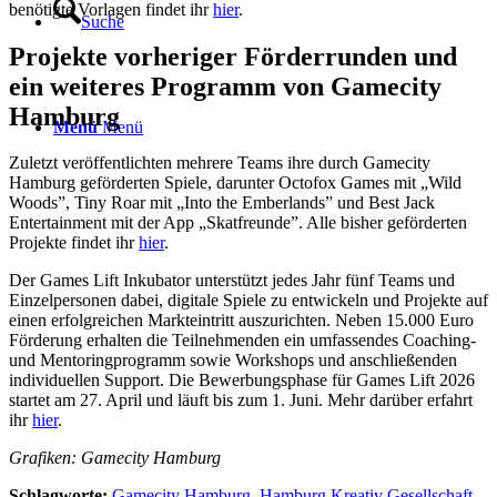
benötigte Vorlagen findet ihr
hier
.
Suche
Projekte vorheriger Förderrunden und
ein weiteres Programm von Gamecity
Hamburg
Menü
Menü
Zuletzt veröffentlichten mehrere Teams ihre durch Gamecity
Hamburg geförderten Spiele, darunter Octofox Games mit „Wild
Woods”, Tiny Roar mit „Into the Emberlands” und Best Jack
Entertainment mit der App „Skatfreunde”. Alle bisher geförderten
Projekte findet ihr
hier
.
Der Games Lift Inkubator unterstützt jedes Jahr fünf Teams und
Einzelpersonen dabei, digitale Spiele zu entwickeln und Projekte auf
einen erfolgreichen Markteintritt auszurichten. Neben 15.000 Euro
Förderung erhalten die Teilnehmenden ein umfassendes Coaching-
und Mentoringprogramm sowie Workshops und anschließenden
individuellen Support. Die Bewerbungsphase für Games Lift 2026
startet am 27. April und läuft bis zum 1. Juni. Mehr darüber erfahrt
ihr
hier
.
Grafiken: Gamecity Hamburg
Schlagworte:
Gamecity Hamburg
,
Hamburg Kreativ Gesellschaft
,