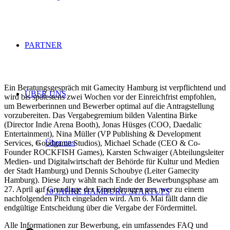
PARTNER
Ein Beratungsgespräch mit Gamecity Hamburg ist verpflichtend und
ÜBER UNS
wird bis spätestens zwei Wochen vor der Einreichfrist empfohlen,
um Bewerberinnen und Bewerber optimal auf die Antragstellung
vorzubereiten. Das Vergabegremium bilden Valentina Birke
(Director Indie Arena Booth), Jonas Hüsges (COO, Daedalic
Entertainment), Nina Müller (VP Publishing & Development
Über uns
Services, Goodgame Studios), Michael Schade (CEO & Co-
Founder ROCKFISH Games), Karsten Schwaiger (Abteilungsleiter
Medien- und Digitalwirtschaft der Behörde für Kultur und Medien
der Stadt Hamburg) und Dennis Schoubye (Leiter Gamecity
Hamburg). Diese Jury wählt nach Ende der Bewerbungsphase am
27. April auf Grundlage der Einreichungen aus, wer zu einem
10 JAHRE HAMBURG STARTUPS
nachfolgenden Pitch eingeladen wird. Am 6. Mai fällt dann die
endgültige Entscheidung über die Vergabe der Fördermittel.
Alle Informationen zur Bewerbung, ein umfassendes FAQ und