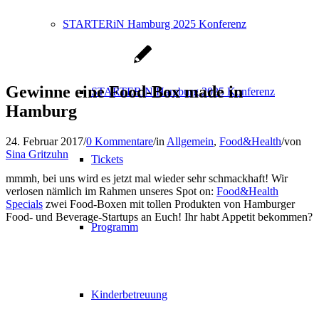
STARTERiN Hamburg 2025 Konferenz
Gewinne eine Food-Box made in
STARTERiN Hamburg 2025 Konferenz
Hamburg
24. Februar 2017
/
0 Kommentare
/
in
Allgemein
,
Food&Health
/
von
Sina Gritzuhn
Tickets
mmmh, bei uns wird es jetzt mal wieder sehr schmackhaft! Wir
verlosen nämlich im Rahmen unseres Spot on:
Food&Health
Specials
zwei Food-Boxen mit tollen Produkten von Hamburger
Food- und Beverage-Startups an Euch! Ihr habt Appetit bekommen?
Programm
Kinderbetreuung