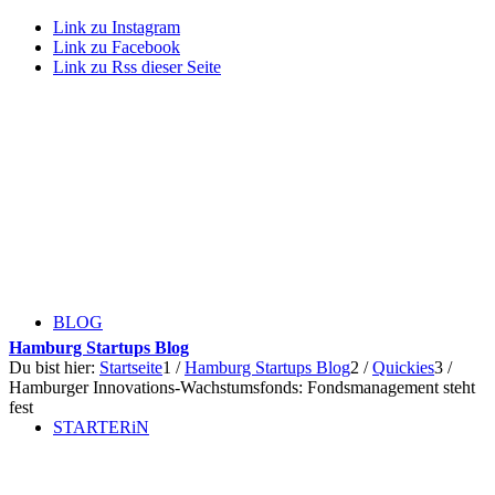
Link zu Instagram
Link zu Facebook
Link zu Rss dieser Seite
BLOG
Hamburg Startups Blog
Du bist hier:
Startseite
1
/
Hamburg Startups Blog
2
/
Quickies
3
/
Hamburger Innovations-Wachstumsfonds: Fondsmanagement steht
fest
STARTERiN