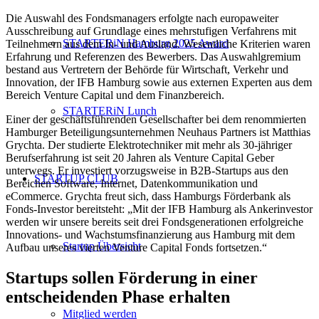
Die Auswahl des Fondsmanagers erfolgte nach europaweiter
Ausschreibung auf Grundlage eines mehrstufigen Verfahrens mit
STARTERiN Hamburg 2025 Award
Teilnehmern aus dem In- und Ausland. Wesentliche Kriterien waren
Erfahrung und Referenzen des Bewerbers. Das Auswahlgremium
bestand aus Vertretern der Behörde für Wirtschaft, Verkehr und
Innovation, der IFB Hamburg sowie aus externen Experten aus dem
Bereich Venture Capital und dem Finanzbereich.
STARTERiN Lunch
Einer der geschäftsführenden Gesellschafter bei dem renommierten
Hamburger Beteiligungsunternehmen Neuhaus Partners ist Matthias
Grychta. Der studierte Elektrotechniker mit mehr als 30-jähriger
Berufserfahrung ist seit 20 Jahren als Venture Capital Geber
unterwegs. Er investiert vorzugsweise in B2B-Startups aus den
STARTUP CLUB
Bereichen Software, Internet, Datenkommunikation und
eCommerce. Grychta freut sich, dass Hamburgs Förderbank als
Fonds-Investor bereitsteht: „Mit der IFB Hamburg als Ankerinvestor
werden wir unsere bereits seit drei Fondsgenerationen erfolgreiche
Innovations- und Wachstumsfinanzierung aus Hamburg mit dem
Startup Übersicht
Aufbau unseres vierten Venture Capital Fonds fortsetzen.“
Startups sollen Förderung in einer
entscheidenden Phase erhalten
Mitglied werden