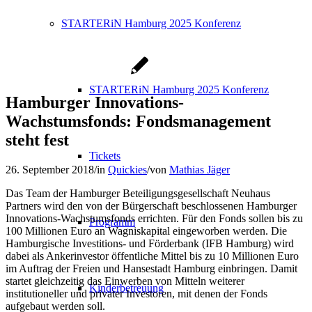
STARTERiN Hamburg 2025 Konferenz
STARTERiN Hamburg 2025 Konferenz
Hamburger Innovations-
Wachstumsfonds: Fondsmanagement
steht fest
Tickets
26. September 2018
/
in
Quickies
/
von
Mathias Jäger
Das Team der Hamburger Beteiligungsgesellschaft Neuhaus
Partners wird den von der Bürgerschaft beschlossenen Hamburger
Innovations-Wachstumsfonds errichten. Für den Fonds sollen bis zu
Programm
100 Millionen Euro an Wagniskapital eingeworben werden. Die
Hamburgische Investitions- und Förderbank (IFB Hamburg) wird
dabei als Ankerinvestor öffentliche Mittel bis zu 10 Millionen Euro
im Auftrag der Freien und Hansestadt Hamburg einbringen. Damit
startet gleichzeitig das Einwerben von Mitteln weiterer
Kinderbetreuung
institutioneller und privater Investoren, mit denen der Fonds
aufgebaut werden soll.