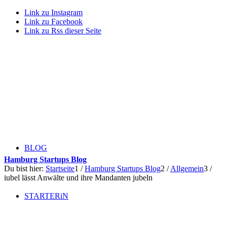
Link zu Instagram
Link zu Facebook
Link zu Rss dieser Seite
BLOG
Hamburg Startups Blog
Du bist hier:
Startseite
1
/
Hamburg Startups Blog
2
/
Allgemein
3
/
iubel lässt Anwälte und ihre Mandanten jubeln
STARTERiN