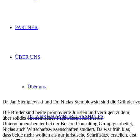
PARTNER
ÜBER UNS
Über uns
Dr. Jan Stemplewski und Dr. Niclas Stemplewski sind die Gründer vo
Die Brüder sind beide promovierte Juristen und verfügen zudem
10 JAHRE HAMBURG STARTUPS
über solides ökonomisches Fachwissen. Jan hat als
Unternehmensberater bei der Boston Consulting Group gearbeitet,
Niclas auch Wirtschaftswissenschaften studiert. Da war früh klar,
dass beide mehr wollten als nur juristische Schriftsätze erstellen, erst