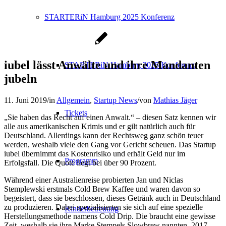
STARTERiN Hamburg 2025 Konferenz
iubel lässt Anwälte und ihre Mandanten
STARTERiN Hamburg 2025 Konferenz
jubeln
11. Juni 2019
/
in
Allgemein
,
Startup News
/
von
Mathias Jäger
Tickets
„Sie haben das Recht auf einen Anwalt.“ – diesen Satz kennen wir
alle aus amerikanischen Krimis und er gilt natürlich auch für
Deutschland. Allerdings kann der Rechtsweg ganz schön teuer
werden, weshalb viele den Gang vor Gericht scheuen. Das Startup
iubel übernimmt das Kostenrisiko und erhält Geld nur im
Programm
Erfolgsfall. Die Quote liegt bei über 90 Prozent.
Während einer Australienreise probierten Jan und Niclas
Stemplewski erstmals Cold Brew Kaffee und waren davon so
begeistert, dass sie beschlossen, dieses Getränk auch in Deutschland
zu produzieren. Dabei spezialisierten sie sich auf eine spezielle
Kinderbetreuung
Herstellungsmethode namens Cold Drip. Die braucht eine gewisse
Zeit, weshalb sie ihre Marke Stempels Slowbrew nannten. 2017