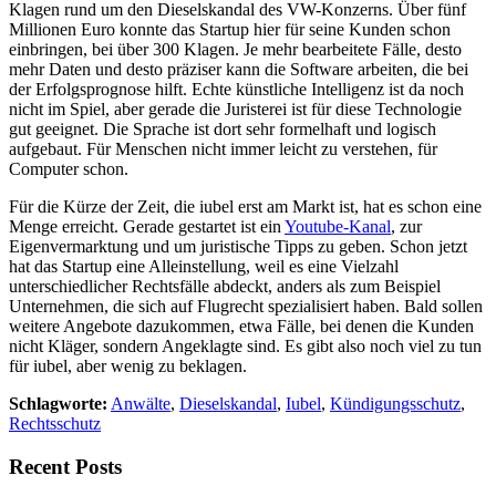
Klagen rund um den Dieselskandal des VW-Konzerns. Über fünf
Millionen Euro konnte das Startup hier für seine Kunden schon
einbringen, bei über 300 Klagen. Je mehr bearbeitete Fälle, desto
mehr Daten und desto präziser kann die Software arbeiten, die bei
der Erfolgsprognose hilft. Echte künstliche Intelligenz ist da noch
nicht im Spiel, aber gerade die Juristerei ist für diese Technologie
gut geeignet. Die Sprache ist dort sehr formelhaft und logisch
aufgebaut. Für Menschen nicht immer leicht zu verstehen, für
Computer schon.
Für die Kürze der Zeit, die iubel erst am Markt ist, hat es schon eine
Menge erreicht. Gerade gestartet ist ein
Youtube-Kanal
, zur
Eigenvermarktung und um juristische Tipps zu geben. Schon jetzt
hat das Startup eine Alleinstellung, weil es eine Vielzahl
unterschiedlicher Rechtsfälle abdeckt, anders als zum Beispiel
Unternehmen, die sich auf Flugrecht spezialisiert haben. Bald sollen
weitere Angebote dazukommen, etwa Fälle, bei denen die Kunden
nicht Kläger, sondern Angeklagte sind. Es gibt also noch viel zu tun
für iubel, aber wenig zu beklagen.
Schlagworte:
Anwälte
,
Dieselskandal
,
Iubel
,
Kündigungsschutz
,
Rechtsschutz
Recent Posts