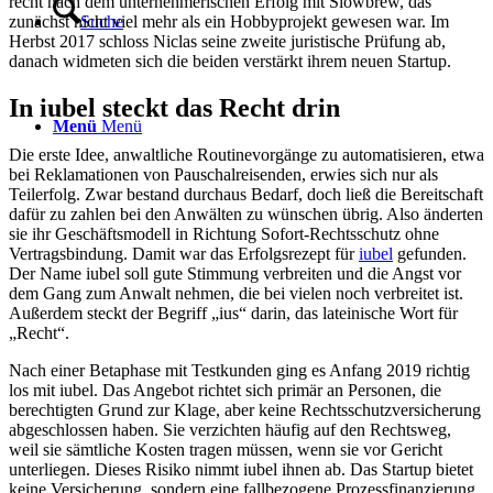
recht nach dem unternehmerischen Erfolg mit Slowbrew, das
zunächst nicht viel mehr als ein Hobbyprojekt gewesen war. Im
Suche
Herbst 2017 schloss Niclas seine zweite juristische Prüfung ab,
danach widmeten sich die beiden verstärkt ihrem neuen Startup.
In iubel steckt das Recht drin
Menü
Menü
Die erste Idee, anwaltliche Routinevorgänge zu automatisieren, etwa
bei Reklamationen von Pauschalreisenden, erwies sich nur als
Teilerfolg. Zwar bestand durchaus Bedarf, doch ließ die Bereitschaft
dafür zu zahlen bei den Anwälten zu wünschen übrig. Also änderten
sie ihr Geschäftsmodell in Richtung Sofort-Rechtsschutz ohne
Vertragsbindung. Damit war das Erfolgsrezept für
iubel
gefunden.
Der Name iubel soll gute Stimmung verbreiten und die Angst vor
dem Gang zum Anwalt nehmen, die bei vielen noch verbreitet ist.
Außerdem steckt der Begriff „ius“ darin, das lateinische Wort für
„Recht“.
Nach einer Betaphase mit Testkunden ging es Anfang 2019 richtig
los mit iubel. Das Angebot richtet sich primär an Personen, die
berechtigten Grund zur Klage, aber keine Rechtsschutzversicherung
abgeschlossen haben. Sie verzichten häufig auf den Rechtsweg,
weil sie sämtliche Kosten tragen müssen, wenn sie vor Gericht
unterliegen. Dieses Risiko nimmt iubel ihnen ab. Das Startup bietet
keine Versicherung, sondern eine fallbezogene Prozessfinanzierung.