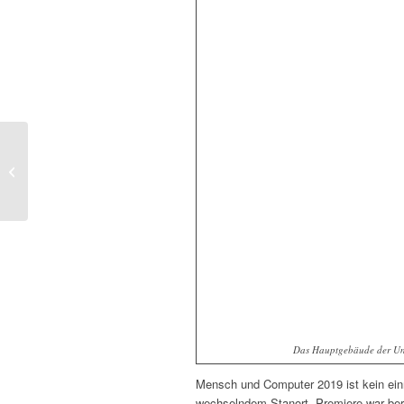
„Die Höhle der Löwen“
2019: zum Auftakt
Deals für Bratpulver,...
Das Hauptgebäude der Un
Mensch und Computer 2019 ist kein einma
wechselndem Stanort. Premiere war bere