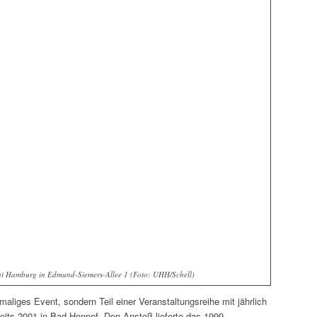
i Hamburg in Edmund-Siemers-Allee 1 (Foto: UHH/Schell)
liges Event, sondern Teil einer Veranstaltungsreihe mit jährlich
its 2001 in Bad Honnef. Den Anstoß lieferte das 1999