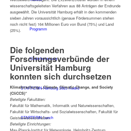
wissenschaftsgeleiteten Verfahren aus 88 Anträgen der Endrunde
ausgewählt. Die Universität Hamburg erhält in den kommenden
sieben Jahren voraussichtlich (genaue Fördersummen stehen
noch nicht fest) 164 Millionen Euro von Bund (75%) und Land
Programm
(25%).
Die folgenden
Forschungsverbünde der
Kinderbetreuung
Universität Hamburg
konnten sich durchsetzen
Klimaforschung: „Climate, Climatic Change, and Society
STARTERiN Hamburg 2025 Award
(CliCCS)“
Beteiligte Fakultäten:
Fakultät für Mathematik, Informatik und Naturwissenschaften,
Fakultät für Wirtschafts- und Sozialwissenschaften, Fakultät für
STARTERiN Lunch
Geisteswissenschaften
Beteiligte Einrichtungen:
Max-Planck-Institut für Meteorologie, Helmholtz-Zentrum