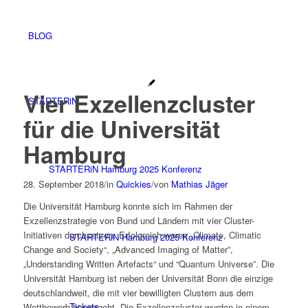
BLOG
Vier Exzellenzcluster
STARTERiN
für die Universität
Hamburg
STARTERiN Hamburg 2025 Konferenz
28. September 2018
/
in
Quickies
/
von
Mathias Jäger
Die Universität Hamburg konnte sich im Rahmen der
Exzellenzstrategie von Bund und Ländern mit vier Cluster-
Initiativen durchsetzen. Erfolgreich waren „Climate, Climatic
STARTERiN Hamburg 2025 Konferenz
Change and Society“, „Advanced Imaging of Matter”,
„Understanding Written Artefacts“ und “Quantum Universe”. Die
Universität Hamburg ist neben der Universität Bonn die einzige
deutschlandweit, die mit vier bewilligten Clustern aus dem
Tickets
Wettbewerb hervorgeht. Die Exzellenzcluster wurden in einem