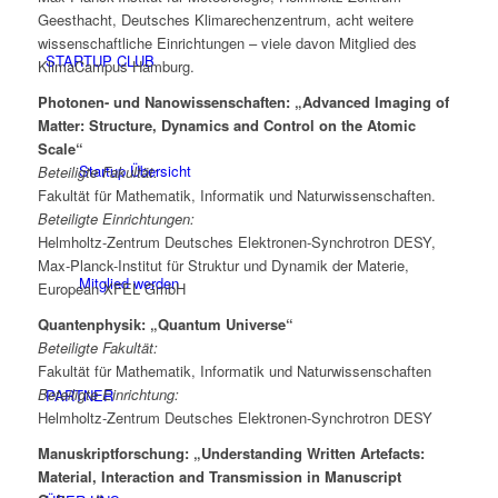
Geesthacht, Deutsches Klimarechenzentrum, acht weitere
wissenschaftliche Einrichtungen – viele davon Mitglied des
STARTUP CLUB
KlimaCampus Hamburg.
Photonen- und Nanowissenschaften: „Advanced Imaging of
Matter: Structure, Dynamics and Control
on the Atomic
Scale“
Startup Übersicht
Beteiligte Fakultät:
Fakultät für Mathematik, Informatik und Naturwissenschaften.
Beteiligte Einrichtungen:
Helmholtz-Zentrum Deutsches Elektronen-Synchrotron DESY,
Max-Planck-Institut für Struktur und Dynamik der Materie,
Mitglied werden
European XFEL GmbH
Quantenphysik: „Quantum Universe“
Beteiligte Fakultät:
Fakultät für Mathematik, Informatik und Naturwissenschaften
Beteiligte Einrichtung:
PARTNER
Helmholtz-Zentrum Deutsches Elektronen-Synchrotron DESY
Manuskriptforschung: „Understanding Written Artefacts:
Material, Interaction and Transmission in Manuscript