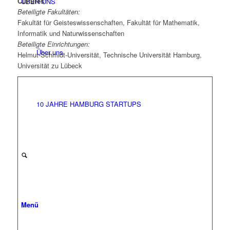
Cultures“
ÜBER UNS
Beteiligte Fakultäten:
Fakultät für Geisteswissenschaften, Fakultät für Mathematik,
Informatik und Naturwissenschaften
Beteiligte Einrichtungen:
Über uns
Helmut-Schmidt-Universität, Technische Universität Hamburg,
Universität zu Lübeck
10 JAHRE HAMBURG STARTUPS
Menü