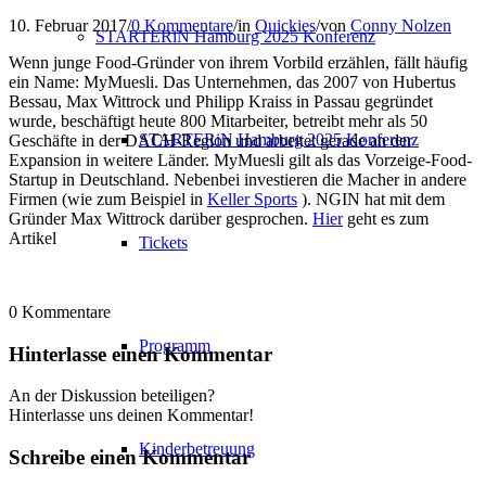
10. Februar 2017
/
0 Kommentare
/
in
Quickies
/
von
Conny Nolzen
STARTERiN Hamburg 2025 Konferenz
Wenn junge Food-Gründer von ihrem Vorbild erzählen, fällt häufig
ein Name: MyMuesli. Das Unternehmen, das 2007 von Hubertus
Bessau, Max Wittrock und Philipp Kraiss in Passau gegründet
wurde, beschäftigt heute 800 Mitarbeiter, betreibt mehr als 50
STARTERiN Hamburg 2025 Konferenz
Geschäfte in der DACH-Region und arbeitet gerade an der
Expansion in weitere Länder. MyMuesli gilt als das Vorzeige-Food-
Startup in Deutschland. Nebenbei investieren die Macher in andere
Firmen (wie zum Beispiel in
Keller Sports
). NGIN hat mit dem
Gründer Max Wittrock darüber gesprochen.
Hier
geht es zum
Artikel
Tickets
0
Kommentare
Programm
Hinterlasse einen Kommentar
An der Diskussion beteiligen?
Hinterlasse uns deinen Kommentar!
Kinderbetreuung
Schreibe einen Kommentar