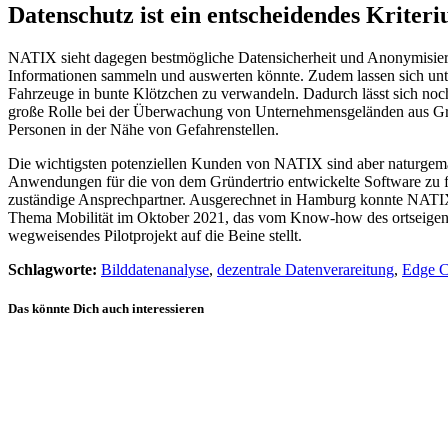
Datenschutz ist ein entscheidendes Kriter
NATIX sieht dagegen bestmögliche Datensicherheit und Anonymisierung 
Informationen sammeln und auswerten könnte. Zudem lassen sich unt
Fahrzeuge in bunte Klötzchen zu verwandeln. Dadurch lässt sich noch
große Rolle bei der Überwachung von Unternehmensgeländen aus Grün
Personen in der Nähe von Gefahrenstellen.
Die wichtigsten potenziellen Kunden von NATIX sind aber naturgemäß 
Anwendungen für die von dem Gründertrio entwickelte Software zu fin
zuständige Ansprechpartner. Ausgerechnet in Hamburg konnte NATIX 
Thema Mobilität im Oktober 2021, das vom Know-how des ortseigene
wegweisendes Pilotprojekt auf die Beine stellt.
Schlagworte:
Bilddatenanalyse
,
dezentrale Datenverareitung
,
Edge 
Das könnte Dich auch interessieren