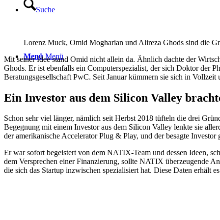
Suche
Lorenz Muck, Omid Mogharian und Alireza Ghods sind die G
Menü
Menü
Mit seiner Idee stand Omid nicht allein da. Ähnlich dachte der Wirts
Ghods. Er ist ebenfalls ein Computerspezialist, der sich Doktor der
Beratungsgesellschaft PwC. Seit Januar kümmern sie sich in Vollzei
Ein Investor aus dem Silicon Valley brac
Schon sehr viel länger, nämlich seit Herbst 2018 tüfteln die drei Gr
Begegnung mit einem Investor aus dem Silicon Valley lenkte sie aller
der amerikanische Accelerator Plug & Play, und der besagte Investor 
Er war sofort begeistert von dem NATIX-Team und dessen Ideen, schlu
dem Versprechen einer Finanzierung, sollte NATIX
überzeugende Anwe
die sich das Startup inzwischen spezialisiert hat. Diese Daten erhält