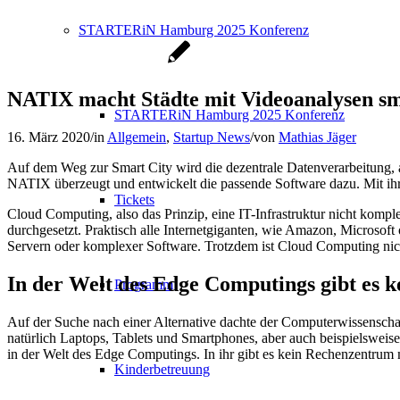
STARTERiN Hamburg 2025 Konferenz
NATIX macht Städte mit Videoanalysen s
STARTERiN Hamburg 2025 Konferenz
16. März 2020
/
in
Allgemein
,
Startup News
/
von
Mathias Jäger
Auf dem Weg zur Smart City wird die dezentrale Datenverarbeitung,
NATIX überzeugt und entwickelt die passende Software dazu. Mit ihr
Tickets
Cloud Computing, also das Prinzip, eine IT-Infrastruktur nicht komple
durchgesetzt. Praktisch alle Internetgiganten, wie Amazon, Microsof
Servern oder komplexer Software. Trotzdem ist Cloud Computing nicht 
In der Welt des Edge Computings gibt es k
Programm
Auf der Suche nach einer Alternative dachte der Computerwissenschaf
natürlich Laptops, Tablets und Smartphones, aber auch beispielsweise
in der Welt des Edge Computings. In ihr gibt es kein Rechenzentrum
Kinderbetreuung