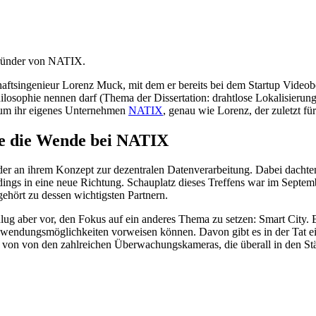
ründer von NATIX.
chaftsingenieur Lorenz Muck, mit dem er bereits bei dem Startup Video
 Philosophie nennen darf (Thema der Dissertation: drahtlose Lokalisier
t um ihr eigenes Unternehmen
NATIX
, genau wie Lorenz, der zuletzt für
hte die Wende bei NATIX
ünder an ihrem Konzept zur dezentralen Datenverarbeitung. Dabei dachte
dings in eine neue Richtung. Schauplatz dieses Treffens war im Septemb
gehört zu dessen wichtigsten Partnern.
g aber vor, den Fokus auf ein anderes Thema zu setzen: Smart City. E
ndungsmöglichkeiten vorweisen können. Davon gibt es in der Tat ein
 es von von den zahlreichen Überwachungskameras, die überall in den St