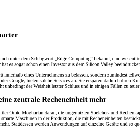
marter
 auch unter dem Schlagwort „Edge Computing“ bekannt, eine wesentlic
 hat es sogar schon einen Investor aus dem Silicon Valley beeindrucke
tt innerhalb eines Unternehmens zu belassen, sondern zumindest teilwei
t oder Google, bieten solche Services an. Sie ersparen dadurch ihren 
unbedingt der Weisheit letzter Schluss und in einigen Fällen zu teuer 
eine zentrale Recheneinheit mehr
tler Omid Mogharian daran, die ungenutzten Speicher- und Rechenkapaz
 smarte Maschinen in der Produktion, die mit Recheneinheiten bestückt
 mehr. Stattdessen werden Anwendungen auf einzelne Geräte und so qua