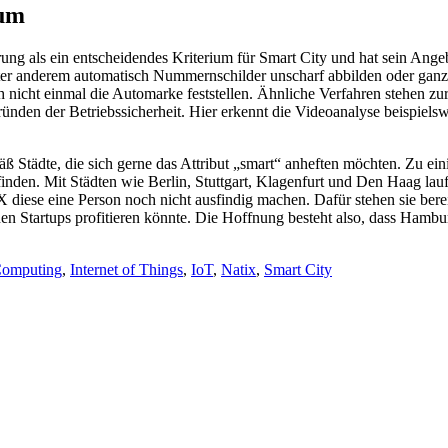
ium
als ein entscheidendes Kriterium für Smart City und hat sein Angebot d
er anderem automatisch Nummernschilder unscharf abbilden oder ganz 
 nicht einmal die Automarke feststellen. Ähnliche Verfahren stehen zu
den der Betriebssicherheit. Hier erkennt die Videoanalyse beispiels
Städte, die sich gerne das Attribut „smart“ anheften möchten. Zu ein
den. Mit Städten wie Berlin, Stuttgart, Klagenfurt und Den Haag lauf
diese eine Person noch nicht ausfindig machen. Dafür stehen sie bere
n Startups profitieren könnte. Die Hoffnung besteht also, dass Ham
Computing
,
Internet of Things
,
IoT
,
Natix
,
Smart City