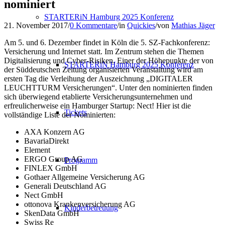
nominiert
STARTERiN Hamburg 2025 Konferenz
21. November 2017
/
0 Kommentare
/
in
Quickies
/
von
Mathias Jäger
Am 5. und 6. Dezember findet in Köln die 5. SZ-Fachkonferenz:
Versicherung und Internet statt. Im Zentrum stehen die Themen
Digitalisierung und Cyber-Risiken. Einer der Höhepunkte der von
STARTERiN Hamburg 2025 Konferenz
der Süddeutschen Zeitung organisierten Veranstaltung wird am
ersten Tag die Verleihung der Auszeichnung „DIGITALER
LEUCHTTURM Versicherungen“. Unter den nominierten finden
sich überwiegend etablierte Versicherungsunternehmen und
erfreulicherweise ein Hamburger Startup: Nect! Hier ist die
Tickets
vollständige Liste der Nominierten:
AXA Konzern AG
BavariaDirekt
Element
ERGO Group AG
Programm
FINLEX GmbH
Gothaer Allgemeine Versicherung AG
Generali Deutschland AG
Nect GmbH
ottonova Krankenversicherung AG
Kinderbetreuung
SkenData GmbH
Swiss Re