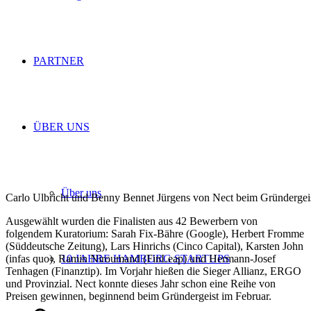
PARTNER
ÜBER UNS
Über uns
Carlo Ulbricht und Benny Bennet Jürgens von Nect beim Gründergei
Ausgewählt wurden die Finalisten aus 42 Bewerbern von
folgendem Kuratorium: Sarah Fix-Bähre (Google), Herbert Fromme
(Süddeutsche Zeitung), Lars Hinrichs (Cinco Capital), Karsten John
(infas quo), Ramin Niroumand (FinLeap) und Hermann-Josef
10 JAHRE HAMBURG STARTUPS
Tenhagen (Finanztip). Im Vorjahr hießen die Sieger Allianz, ERGO
und Provinzial. Nect konnte dieses Jahr schon eine Reihe von
Preisen gewinnen, beginnend beim Gründergeist im Februar.