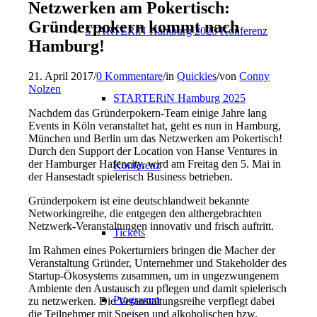
Netzwerken am Pokertisch:
Gründerpokern kommt nach
STARTERiN Hamburg 2025 Konferenz
Hamburg!
21. April 2017
/
0 Kommentare
/
in
Quickies
/
von
Conny
Nolzen
STARTERiN Hamburg 2025
Nachdem das Gründerpokern-Team einige Jahre lang
Events in Köln veranstaltet hat, geht es nun in Hamburg,
München und Berlin um das Netzwerken am Pokertisch!
Durch den Support der Location von Hanse Ventures in
der Hamburger Hafencity, wird am Freitag den 5. Mai in
Konferenz
der Hansestadt spielerisch Business betrieben.
Gründerpokern ist eine deutschlandweit bekannte
Networkingreihe, die entgegen den althergebrachten
Netzwerk-Veranstaltungen innovativ und frisch auftritt.
Tickets
Im Rahmen eines Pokerturniers bringen die Macher der
Veranstaltung Gründer, Unternehmer und Stakeholder des
Startup-Ökosystems zusammen, um in ungezwungenem
Ambiente den Austausch zu pflegen und damit spielerisch
Programm
zu netzwerken. Die Veranstaltungsreihe verpflegt dabei
die Teilnehmer mit Speisen und alkoholischen bzw.