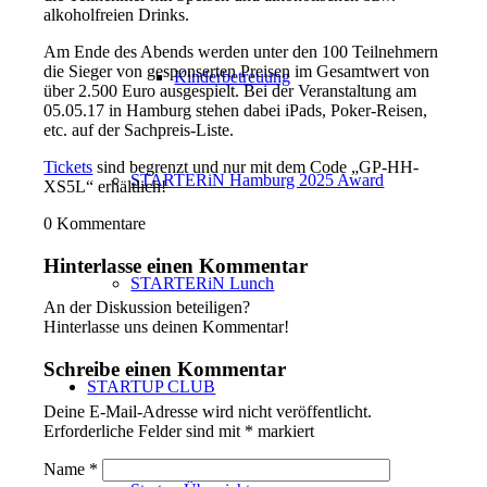
alkoholfreien Drinks.
Am Ende des Abends werden unter den 100 Teilnehmern
die Sieger von gesponserten Preisen im Gesamtwert von
Kinderbetreuung
über 2.500 Euro ausgespielt. Bei der Veranstaltung am
05.05.17 in Hamburg stehen dabei iPads, Poker-Reisen,
etc. auf der Sachpreis-Liste.
Tickets
sind begrenzt und nur mit dem Code „GP-HH-
STARTERiN Hamburg 2025 Award
XS5L“ erhältlich!
0
Kommentare
Hinterlasse einen Kommentar
STARTERiN Lunch
An der Diskussion beteiligen?
Hinterlasse uns deinen Kommentar!
Schreibe einen Kommentar
STARTUP CLUB
Deine E-Mail-Adresse wird nicht veröffentlicht.
Erforderliche Felder sind mit
*
markiert
Name
*