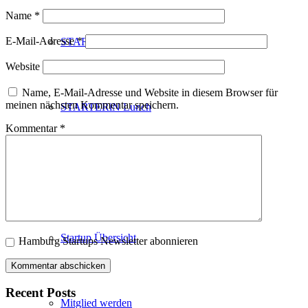
Name
*
E-Mail-Adresse
*
STARTERiN Hamburg 2025 Award
Website
Name, E-Mail-Adresse und Website in diesem Browser für
meinen nächsten Kommentar speichern.
STARTERiN Lunch
Kommentar
*
STARTUP CLUB
Startup Übersicht
Hamburg Startups Newsletter abonnieren
Recent Posts
Mitglied werden