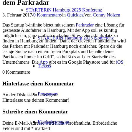
dem Parkradar
STARTERiN Hamburg 2025 Konferenz
3. Februar 2017
/
0 Kommentare
/
in
Quickies
/
von
Conny Nolzen
Das Startup b-infinite bietet mit seinem
Parkradar
eine Lösung für
gestresste Autofahrer in Hamburg. Mit der App soll es künftig
möglich sein, ganz einfach und ohne Stress einen Parkplatz zu
STARTERiN Hamburg 2025 Konferenz
finden in Hamburg zu finden.“Dank der cleveren Funktionen wird
das Parken mit Parkradar Hamburg noch einfacher. Spare dir die
lästige Suche nach einem freien Parkplatz und behalte deine
Parkkosten immer im Griff“, so heißt es auf der Startseite des
Unternehmens. Die
App
gibt es im Google Playstore und für
iOS
.
Tickets
0
Kommentare
Hinterlasse einen Kommentar
Programm
An der Diskussion beteiligen?
Hinterlasse uns deinen Kommentar!
Schreibe einen Kommentar
Kinderbetreuung
Deine E-Mail-Adresse wird nicht veröffentlicht.
Erforderliche
Felder sind mit
*
markiert