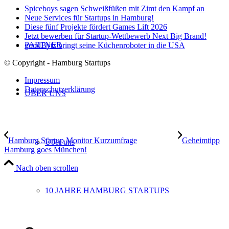
Spiceboys sagen Schweißfüßen mit Zimt den Kampf an
Neue Services für Startups in Hamburg!
Diese fünf Projekte fördert Games Lift 2026
Jetzt bewerben für Startup-Wettbewerb Next Big Brand!
PARTNER
goodBytz bringt seine Küchenroboter in die USA
© Copyright - Hamburg Startups
Impressum
Datenschutzerklärung
ÜBER UNS
Hamburg Startup Monitor Kurzumfrage
Geheimtipp
Über uns
Hamburg goes München!
Nach oben scrollen
10 JAHRE HAMBURG STARTUPS