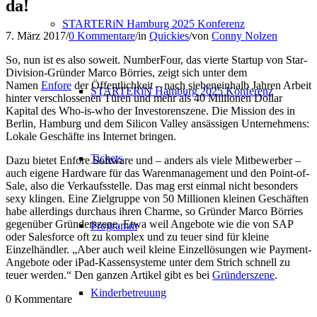
da!
STARTERiN Hamburg 2025 Konferenz
7. März 2017
/
0 Kommentare
/
in
Quickies
/
von
Conny Nolzen
So, nun ist es also soweit. NumberFour, das vierte Startup von Star-
Division-Gründer Marco Börries, zeigt sich unter dem
Namen
Enfore
der Öffentlichkeit – nach siebeneinhalb Jahren Arbeit
STARTERiN Hamburg 2025 Konferenz
hinter verschlossenen Türen und mehr als 40 Millionen Dollar
Kapital des Who-is-who der Investorenszene. Die Mission des in
Berlin, Hamburg und dem Silicon Valley ansässigen Unternehmens:
Lokale Geschäfte ins Internet bringen.
Tickets
Dazu bietet Enfore Software und – anders als viele Mitbewerber –
auch eigene Hardware für das Warenmanagement und den Point-of-
Sale, also die Verkaufsstelle. Das mag erst einmal nicht besonders
sexy klingen. Eine Zielgruppe von 50 Millionen kleinen Geschäften
habe allerdings durchaus ihren Charme, so Gründer Marco Börries
gegenüber Gründerszene. Etwa weil Angebote wie die von SAP
Programm
oder Salesforce oft zu komplex und zu teuer sind für kleine
Einzelhändler.
„Aber auch weil kleine Einzellösungen wie Payment-
Angebote oder iPad-Kassensysteme unter dem Strich schnell zu
teuer werden.“ Den ganzen Artikel gibt es bei
Gründerszene
.
Kinderbetreuung
0
Kommentare