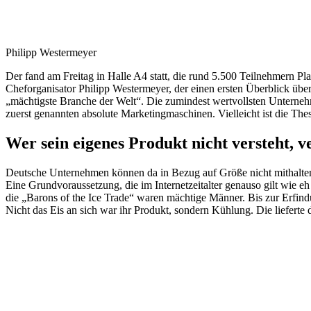
Philipp Westermeyer
Der fand am Freitag in Halle A4 statt, die rund 5.500 Teilnehmern 
Cheforganisator Philipp Westermeyer, der einen ersten Überblick ü
„mächtigste Branche der Welt“. Die zumindest wertvollsten Unterne
zuerst genannten absolute Marketingmaschinen. Vielleicht ist die These
Wer sein eigenes Produkt nicht versteht, ve
Deutsche Unternehmen können da in Bezug auf Größe nicht mithalten, n
Eine Grundvoraussetzung, die im Internetzeitalter genauso gilt wie e
die „Barons of the Ice Trade“ waren mächtige Männer. Bis zur Erfindun
Nicht das Eis an sich war ihr Produkt, sondern Kühlung. Die lieferte d