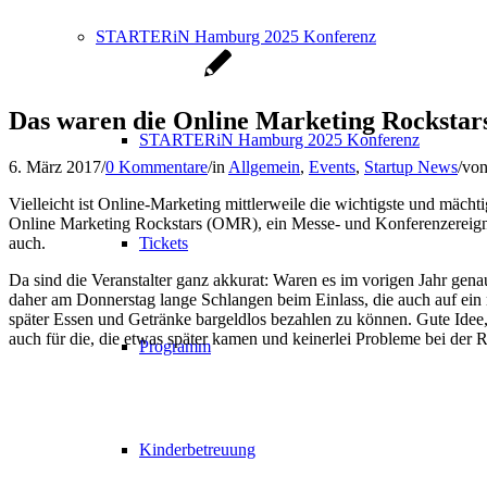
STARTERiN Hamburg 2025 Konferenz
Das waren die Online Marketing Rockstar
STARTERiN Hamburg 2025 Konferenz
6. März 2017
/
0 Kommentare
/
in
Allgemein
,
Events
,
Startup News
/
vo
Vielleicht ist Online-Marketing mittlerweile die wichtigste und mäch
Online Marketing Rockstars (OMR), ein Messe- und Konferenzereignis
auch.
Tickets
Da sind die Veranstalter ganz akkurat: Waren es im vorigen Jahr gen
daher am Donnerstag lange Schlangen beim Einlass, die auch auf ein
später Essen und Getränke bargeldlos bezahlen zu können. Gute Idee,
auch für die, die etwas später kamen und keinerlei Probleme bei der R
Programm
Kinderbetreuung