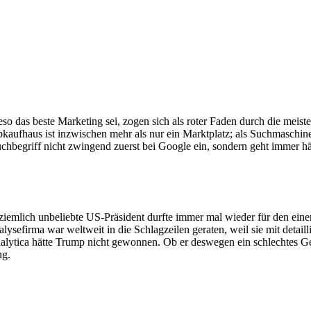
o das beste Marketing sei, zogen sich als roter Faden durch die meist
fhaus ist inzwischen mehr als nur ein Marktplatz; als Suchmaschine f
Suchbegriff nicht zwingend zuerst bei Google ein, sondern geht immer h
iemlich unbeliebte US-Präsident durfte immer mal wieder für den eine
ysefirma war weltweit in die Schlagzeilen geraten, weil sie mit deta
lytica hätte Trump nicht gewonnen. Ob er deswegen ein schlechtes Gew
ng.