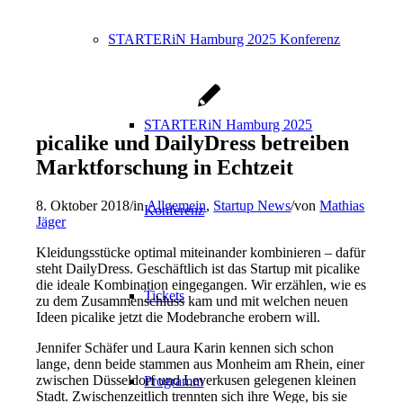
STARTERiN Hamburg 2025 Konferenz
STARTERiN Hamburg 2025
picalike und DailyDress betreiben
Marktforschung in Echtzeit
8. Oktober 2018
/
in
Allgemein
,
Startup News
/
von
Mathias
Konferenz
Jäger
Kleidungsstücke optimal miteinander kombinieren – dafür
steht DailyDress. Geschäftlich ist das Startup mit picalike
die ideale Kombination eingegangen. Wir erzählen, wie es
Tickets
zu dem Zusammenschluss kam und mit welchen neuen
Ideen picalike jetzt die Modebranche erobern will.
Jennifer Schäfer und Laura Karin kennen sich schon
lange, denn beide stammen aus Monheim am Rhein, einer
zwischen Düsseldorf und Leverkusen gelegenen kleinen
Programm
Stadt. Zwischenzeitlich trennten sich ihre Wege, bis sie