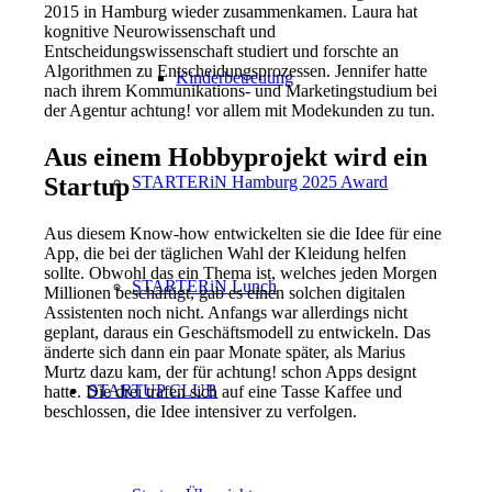
2015 in Hamburg wieder zusammenkamen. Laura hat
kognitive Neurowissenschaft und
Entscheidungswissenschaft studiert und forschte an
Algorithmen zu Entscheidungsprozessen. Jennifer hatte
Kinderbetreuung
nach ihrem Kommunikations- und Marketingstudium bei
der Agentur achtung! vor allem mit Modekunden zu tun.
Aus einem Hobbyprojekt wird ein
Startup
STARTERiN Hamburg 2025 Award
Aus diesem Know-how entwickelten sie die Idee für eine
App, die bei der täglichen Wahl der Kleidung helfen
sollte. Obwohl das ein Thema ist, welches jeden Morgen
STARTERiN Lunch
Millionen beschäftigt, gab es einen solchen digitalen
Assistenten noch nicht. Anfangs war allerdings nicht
geplant, daraus ein Geschäftsmodell zu entwickeln. Das
änderte sich dann ein paar Monate später, als Marius
Murtz dazu kam, der für achtung! schon Apps designt
STARTUP CLUB
hatte. Die drei trafen sich auf eine Tasse Kaffee und
beschlossen, die Idee intensiver zu verfolgen.