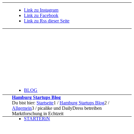
Link zu Instagram
Link zu Facebook
Link zu Rss dieser Seite
BLOG
Hamburg Startups Blog
Du bist hier:
Startseite
1
/
Hamburg Startups Blog
2
/
Allgemein
3
/
picalike und DailyDress betreiben
Marktforschung in Echtzeit
STARTERiN