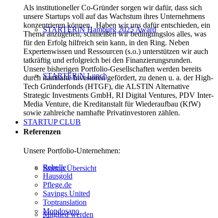
Als institutioneller Co-Gründer sorgen wir dafür, dass sich
unsere Startups voll auf das Wachstum ihres Unternehmens
konzentrieren können. Haben wir uns dafür entschieden, ein
STARTERiN Hamburg 2025 Award
Thema anzugehen, schmeißen wir bedingungslos alles, was
für den Erfolg hilfreich sein kann, in den Ring. Neben
Expertenwissen und Ressourcen (s.o.) unterstützen wir auch
tatkräftig und erfolgreich bei den Finanzierungsrunden.
Unsere bisherigen Portfolio-Gesellschaften werden bereits
STARTERiN Lunch
durch namhafte Investoren gefördert, zu denen u. a. der High-
Tech Gründerfonds (HTGF), die ALSTIN Alternative
Strategic Investments GmbH, RI Digital Ventures, PDV Inter-
Media Venture, die Kreditanstalt für Wiederaufbau (KfW)
sowie zahlreiche namhafte Privatinvestoren zählen.
STARTUP CLUB
Referenzen
Unsere Portfolio-Unternehmen:
Rebelle
Startup Übersicht
Hausgold
Pflege.de
Savings United
Toptranslation
Mondosano
Mitglied werden