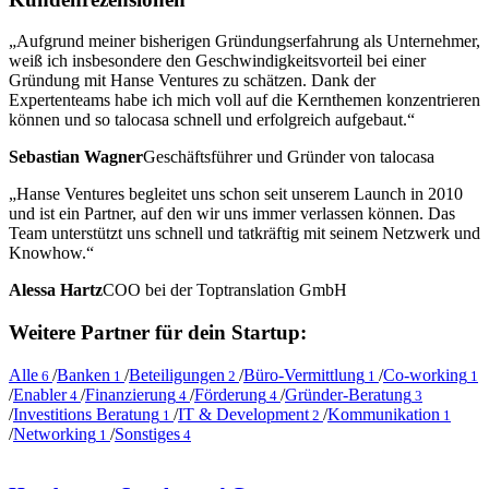
„Aufgrund meiner bisherigen Gründungserfahrung als Unternehmer,
weiß ich insbesondere den Geschwindigkeitsvorteil bei einer
Gründung mit Hanse Ventures zu schätzen. Dank der
Expertenteams habe ich mich voll auf die Kernthemen konzentrieren
können und so talocasa schnell und erfolgreich aufgebaut.“
Sebastian Wagner
Geschäftsführer und Gründer von talocasa
„Hanse Ventures begleitet uns schon seit unserem Launch in 2010
und ist ein Partner, auf den wir uns immer verlassen können. Das
Team unterstützt uns schnell und tatkräftig mit seinem Netzwerk und
Knowhow.“
Alessa Hartz
COO bei der Toptranslation GmbH
Weitere Partner für dein Startup:
Alle
/
Banken
/
Beteiligungen
/
Büro-Vermittlung
/
Co-working
6
1
2
1
1
/
Enabler
/
Finanzierung
/
Förderung
/
Gründer-Beratung
4
4
4
3
/
Investitions Beratung
/
IT & Development
/
Kommunikation
1
2
1
/
Networking
/
Sonstiges
1
4