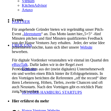
Vitraum
KitchenAdvisor
Artaxo
Events
PARTNER
Für angehende Gründer bieten wir regelmäßig unser Pitch-
Event „
Ideensturm
“ an. Das Motto lautet hier„5×5“ -fünf
Minuten pitchen und fünf Minuten qualifiziertes Feedback
von der Hanse Ventures Jury erhalten. Jeder, der seine Idee
ÜBER UNS
präsentieren möchte, kann sich über unsere
Website
bewerben.
Für digitale Vordenker veranstalten wir einmal im Quartal den
eBizzTalk
. Dafür laden wir in der Regel zwei
Über uns
Persönlichkeiten aus der (meist digitalen) Unternehmerwelt
ein und werfen einen Blick hinter ihr Erfolgsgeheimnis. In
den Vorträgen berichten die Referenten „off the record“ über
ihren Lebensweg, Höhen, Tiefen, zweite Chancen und oft
auch Neustarts. Nach den Vorträgen gibt es reichlich Platz
zum Netzwerken.
10 JAHRE HAMBURG STARTUPS
Hier erfährst du mehr
Hanse Ventures Website