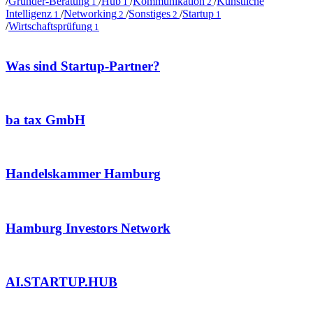
/
Gründer-Beratung
/
Hub
/
Kommunikation
/
Künstliche
1
1
2
Intelligenz
/
Networking
/
Sonstiges
/
Startup
1
2
2
1
/
Wirtschaftsprüfung
1
Was sind Startup-Partner?
ba tax GmbH
Handelskammer Hamburg
Hamburg Investors Network
AI.STARTUP.HUB