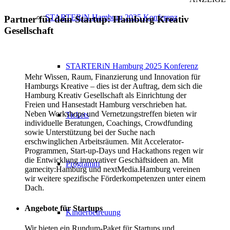
STARTERiN Hamburg 2025 Konferenz
Partner für dein Startup: Hamburg Kreativ
Gesellschaft
STARTERiN Hamburg 2025 Konferenz
Mehr Wissen, Raum, Finanzierung und Innovation für
Hamburgs Kreative – dies ist der Auftrag, dem sich die
Hamburg Kreativ Gesellschaft als Einrichtung der
Freien und Hansestadt Hamburg verschrieben hat.
Neben Workshops und Vernetzungstreffen bieten wir
Tickets
individuelle Beratungen, Coachings, Crowdfunding
sowie Unterstützung bei der Suche nach
erschwinglichen Arbeitsräumen. Mit Accelerator-
Programmen, Start-up-Days und Hackathons regen wir
die Entwicklung innovativer Geschäftsideen an. Mit
Programm
gamecity:Hamburg und nextMedia.Hamburg vereinen
wir weitere spezifische Förderkompetenzen unter einem
Dach.
Angebote für Startups
Kinderbetreuung
Wir bieten ein Rundum-Paket für Startups und