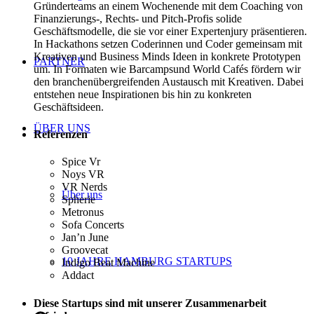
Gründerteams an einem Wochenende mit dem Coaching von
Finanzierungs-, Rechts- und Pitch-Profis solide
Geschäftsmodelle, die sie vor einer Expertenjury präsentieren.
In Hackathons setzen Coderinnen und Coder gemeinsam mit
Kreativen und Business Minds Ideen in konkrete Prototypen
PARTNER
um. In Formaten wie Barcampsund World Cafés fördern wir
den branchenübergreifenden Austausch mit Kreativen. Dabei
entstehen neue Inspirationen bis hin zu konkreten
Geschäftsideen.
ÜBER UNS
Referenzen
Spice Vr
Noys VR
VR Nerds
Über uns
Spherie
Metronus
Sofa Concerts
Jan’n June
Groovecat
10 JAHRE HAMBURG STARTUPS
Indigo Beat Machine
Addact
Diese Startups sind mit unserer Zusammenarbeit