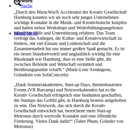
zufrieden
Suche
„Durch den MusicWorX Accelerator der Kreativ Gesellschaft
Hamburg konnten wir als noch sehr junges Unternehmen
wichtige Kontakte in die Musik- und Kreativbranche knüpfen
und haben neben Workshops und Weiterbildungsangeboten
tatkräftige Hilfe und Unterstützung erfahren. Das Team
Menü
Menü
verfolgt das Anliegen, die Kultur- und Kreativwirtschaft zu
fördern, mit viel Einsatz und Leidenschaft und die
Zusammenarbeit hat uns immer großen Spaß gemacht. Es ist
ein riesen Standortvorteil und unglaublich wichtig für eine
Musikstadt wie Hamburg, dass es eine Stelle gibt, die
zwischen Behörde und Wirtschaft vermittelt und
Berührungspunkte schafft.“ (Marie-Lene Armingeon,
Gründerin von SofaConcerts)
„Dank Sommerakademien, Start-up Days, themenbasierten
Events (VR Barcamp) und Netzwerkabenden hat es die
Kreativ Gesellschaft erfolgreich eine Institution geschaffen,
die Startups das Gefühl gibt, in Hamburg bestens aufgehoben
zu sein. Das Netzwerk, das sich durch die Kreativ
Gesellschaft entwickelt hat, bereicherte mein Start-up
Metronus durch wertvolle Kontakte und eine öffentliche
Förderung. Vielen Dank dafür!“ (Taher Pham, Gründer von
Metronus)