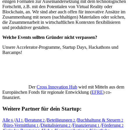
einigen Formaten zur Auseinandersetzung mit dem technologischen
Fortschritt, z.B. mit den Potentialen von Virtual Reality oder
Blockchain, an. Wir sind aber auch offen für innovative Ansätze im
Zusammenhang mit neuen (nachhaltigen) Materialien oder solchen,
die Zusammenarbeit in wirtschaftlichen Kontexten flexibilisieren
und produktiver gestalten.
Welche Events sollten Gründer nicht verpassen?
Unsere Accelerator-Programme, Startup Days, Hackathons und
Barcamps!
Der
Cross Innovation Hub
wird mit Mitteln aus dem
Europäischen Fonds für regionale Entwicklung (
EFRE
) co-
finanziert.
Weitere Partner für dein Startup:
Alle
/
AI
/
Beratung
/
Beteiligungen
/
Buchhaltung & Steuern
6
1
2
2
2
/
Büro-Vermittlung
/
Digitalisierung
/
Finanzierung
/
Förderung
1
2
1
2