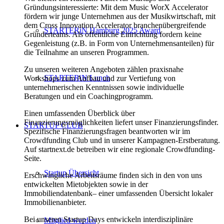
Gründungsinteressierte: Mit dem Music WorX Accelerator
fördern wir junge Unternehmen aus der Musikwirtschaft, mit
dem Cross Innovation Accelerator branchenübergreifende
STARTERiN Hamburg 2025 Award
Gründerteams. Als öffentliche Einrichtung fordern keine
Gegenleistung (z.B. in Form von Unternehmensanteilen) für
die Teilnahme an unseren Programmen.
Zu unseren weiteren Angeboten zählen praxisnahe
STARTERiN Lunch
Workshops zum Aufbau und zur Vertiefung von
unternehmerischen Kenntnissen sowie individuelle
Beratungen und ein Coachingprogramm.
Einen umfassenden Überblick über
Finanzierungsmöglichkeiten liefert unser Finanzierungsfinder.
STARTUP CLUB
Spezifische Finanzierungsfragen beantworten wir im
Crowdfunding Club und in unserer Kampagnen-Erstberatung.
Auf startnext.de betreiben wir eine regionale Crowdfunding-
Seite.
Startup Übersicht
Erschwingliche Arbeitsräume finden sich in den von uns
entwickelten Mietobjekten sowie in der
Immobiliendatenbank– einer umfassenden Übersicht lokaler
Immobilienanbieter.
Bei unseren Startup Days entwickeln interdisziplinäre
Mitglied werden