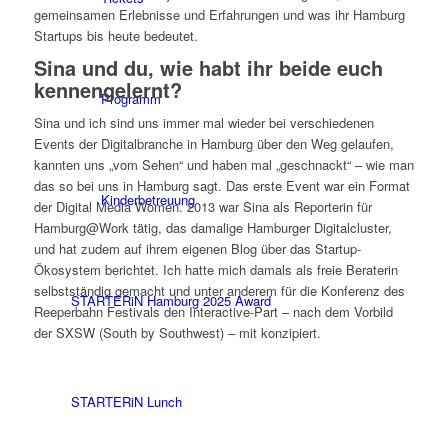
gemeinsamen Erlebnisse und Erfahrungen und was ihr Hamburg
Startups bis heute bedeutet.
Sina und du, wie habt ihr beide euch
kennengelernt?
Programm
Sina und ich sind uns immer mal wieder bei verschiedenen
Events der Digitalbranche in Hamburg über den Weg gelaufen,
kannten uns „vom Sehen“ und haben mal „geschnackt“ – wie man
das so bei uns in Hamburg sagt. Das erste Event war ein Format
Kinderbetreuung
der Digital Media Women. 2013 war Sina als Reporterin für
Hamburg@Work tätig, das damalige Hamburger Digitalcluster,
und hat zudem auf ihrem eigenen Blog über das Startup-
Ökosystem berichtet. Ich hatte mich damals als freie Beraterin
selbstständig gemacht und unter anderem für die Konferenz des
STARTERiN Hamburg 2025 Award
Reeperbahn Festivals den Interactive-Part – nach dem Vorbild
der SXSW (South by Southwest) – mit konzipiert.
STARTERiN Lunch