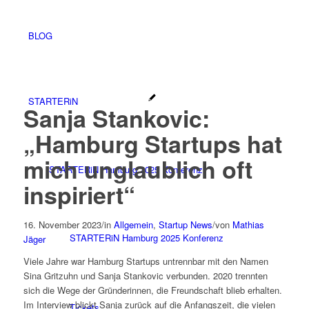
BLOG
STARTERiN
Sanja Stankovic:
„Hamburg Startups hat
mich unglaublich oft
STARTERiN Hamburg 2025 Konferenz
inspiriert“
16. November 2023
/
in
Allgemein
,
Startup News
/
von
Mathias
STARTERiN Hamburg 2025 Konferenz
Jäger
Viele Jahre war Hamburg Startups untrennbar mit den Namen
Sina Gritzuhn und Sanja Stankovic verbunden. 2020 trennten
sich die Wege der Gründerinnen, die Freundschaft blieb erhalten.
Im Interview blickt Sanja zurück auf die Anfangszeit, die vielen
Tickets