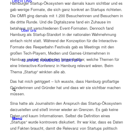
ÜBER UNS
Hamburger Startup-Ökosystem war damals kaum sichtbar und es
gab wenige Formate, die sich ganz konkret an Startups richteten.
Die OMR ging damals mit 1.200 Besucherinnen und Besuchern in
die dritte Runde. Und die Digitalszene fand ein Zuhause im
betahaus mit verschiedenen Event-Formaten. Dennoch fand
Über uns
Hamburg als Startup-Standort in der nationalen Wahrnehmung
einfach nicht statt. Während der Konzeption für die Interactive-
Formate des Reeperbahn Festivals gab es Meetings mit den
großen Tech-Playern, Medien und Games-Unternehmen in
Hamburg und wir diskutierten lange darüber, welche Themen für
10 JAHRE HAMBURG STARTUPS
eine Interactive-Konferenz in Hamburg relevant wären. Beim
Thema „Startup“ winkten alle ab.
Das hat mich getriggert – Ich wusste, dass Hamburg großartige
Gründerinnen und Gründer hat und dass wir sie sichtbar machen
müssen.
Sina hatte als Journalistin den Anspruch das Startup-Ökosystem
darzustellen und stieß immer wieder an Grenzen. Es gab keine
Daten und kaum Informationen. Selbst die Definition eines
Menü
„Startups“ wurde kontrovers diskutiert. Ihr war klar, dass es Daten
und Fakten braucht, damit die Relevanz von Startups politisch