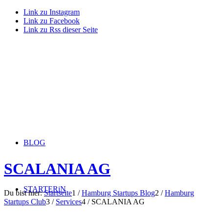
Link zu Instagram
Link zu Facebook
Link zu Rss dieser Seite
BLOG
SCALANIA AG
STARTERiN
Du bist hier:
Startseite
1
/
Hamburg Startups Blog
2
/
Hamburg
Startups Club
3
/
Services
4
/
SCALANIA AG