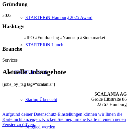
Gründung
2022
STARTERiN Hamburg 2025 Award
Hashtags
#IPO #Fundraising #Nanocap #Stockmarket
STARTERiN Lunch
Branche
Services
Aktuelle Jobangebote
STARTUP CLUB
[jobs_by_tag tag=“scalania“]
SCALANIA AG
Große Elbstraße 86
Startup Übersicht
22767 Hamburg
Aufgrund deiner Datenschutz-Einstellungen können wir Ihnen die
Karte nicht anzeigen. Klicken Sie hier, um die Karte in einem neuen
Fenster zu öffnen.
Mitglied werden