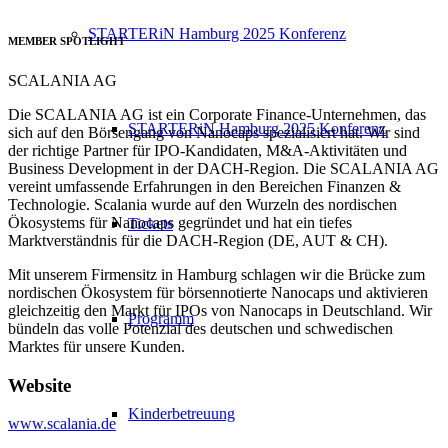
STARTERiN Hamburg 2025 Konferenz
MEMBER SPOTLIGHT
SCALANIA AG
Die SCALANIA AG ist ein Corporate Finance-Unternehmen, das
STARTERiN Hamburg 2025 Konferenz
sich auf den Börsengang von Nanocaps spezialisiert hat. Wir sind
der richtige Partner für IPO-Kandidaten, M&A-Aktivitäten und
Business Development in der DACH-Region. Die SCALANIA AG
vereint umfassende Erfahrungen in den Bereichen Finanzen &
Technologie. Scalania wurde auf den Wurzeln des nordischen
Ökosystems für Nanocaps gegründet und hat ein tiefes
Tickets
Marktverständnis für die DACH-Region (DE, AUT & CH).
Mit unserem Firmensitz in Hamburg schlagen wir die Brücke zum
nordischen Ökosystem für börsennotierte Nanocaps und aktivieren
gleichzeitig den Markt für IPOs von Nanocaps in Deutschland. Wir
Programm
bündeln das volle Potenzial des deutschen und schwedischen
Marktes für unsere Kunden.
Website
Kinderbetreuung
www.scalania.de