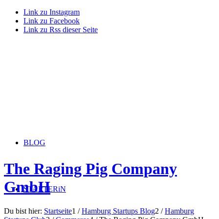
Link zu Instagram
Link zu Facebook
Link zu Rss dieser Seite
BLOG
The Raging Pig Company
GmbH
STARTERiN
Du bist hier:
Startseite
1
/
Hamburg Startups Blog
2
/
Hamburg