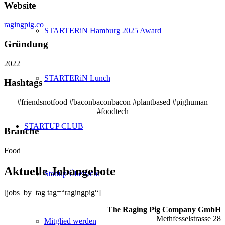
Website
ragingpig.co
STARTERiN Hamburg 2025 Award
Gründung
2022
STARTERiN Lunch
Hashtags
#friendsnotfood #baconbaconbacon #plantbased #pighuman
#foodtech
STARTUP CLUB
Branche
Food
Aktuelle Jobangebote
Startup Übersicht
[jobs_by_tag tag=“ragingpig“]
The Raging Pig Company GmbH
Methfesselstrasse 28
Mitglied werden