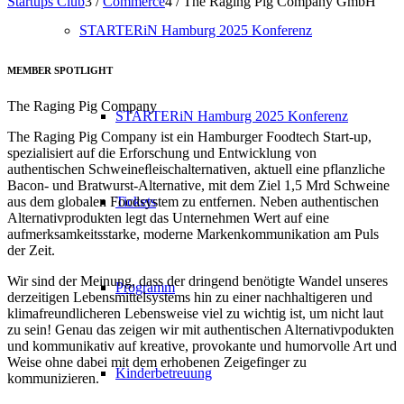
Startups Club
3
/
Commerce
4
/
The Raging Pig Company GmbH
STARTERiN Hamburg 2025 Konferenz
MEMBER SPOTLIGHT
The Raging Pig Company
STARTERiN Hamburg 2025 Konferenz
The Raging Pig Company ist ein Hamburger Foodtech Start-up,
spezialisiert auf die Erforschung und Entwicklung von
authentischen Schweineﬂeischalternativen, aktuell eine pflanzliche
Bacon- und Bratwurst-Alternative, mit dem Ziel 1,5 Mrd Schweine
aus dem globalen Foodsystem zu entfernen. Neben authentischen
Tickets
Alternativprodukten legt das Unternehmen Wert auf eine
aufmerksamkeitsstarke, moderne Markenkommunikation am Puls
der Zeit.
Wir sind der Meinung, dass der dringend benötigte Wandel unseres
Programm
derzeitigen Lebensmittelsystems hin zu einer nachhaltigeren und
klimafreundlicheren Lebensweise viel zu wichtig ist, um nicht laut
zu sein! Genau das zeigen wir mit authentischen Alternativpodukten
und kommunikativ auf kreative, provokante und humorvolle Art und
Weise ohne dabei mit dem erhobenen Zeigefinger zu
Kinderbetreuung
kommunizieren.