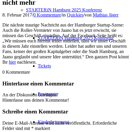
nicht mehr
STARTERiN Hamburg 2025 Konferenz
8. Februar 2017
/
0 Kommentare
/
in
Quickies
/
von
Mathias Jäger
Die nächste traurige Nachricht aus der Hamburger Startup-Szene:
Auch die Roller-Vermieter von Jaano hat es jetzt erwischt, sie
müssen das Geschäft einstellen. Auf der Facebook-Seite heißt es:
STARTERiN Hamburg 2025 Konferenz
„Wir müssen euch hiermit leider mitteilen, dass wir unser Geschäft
in diesem Jahr einstellen werden. Leider hat außer uns und unseren
Fans, keiner der großen Kapitalgeber oder die Stadt Hamburg, an
Jaano geglaubt und unsere Idee unterstützt.“ Den ganzen Post könnt
Ihr
hier
nachlesen.
Tickets
0
Kommentare
Hinterlasse einen Kommentar
Programm
An der Diskussion beteiligen?
Hinterlasse uns deinen Kommentar!
Schreibe einen Kommentar
Kinderbetreuung
Deine E-Mail-Adresse wird nicht veröffentlicht.
Erforderliche
Felder sind mit
*
markiert