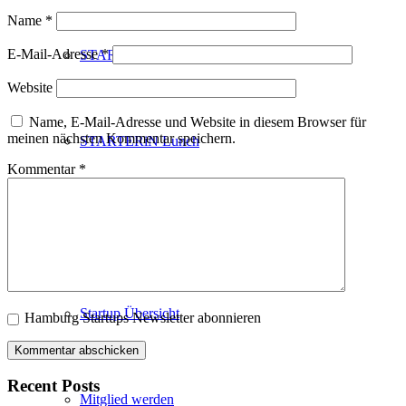
Name
*
E-Mail-Adresse
*
STARTERiN Hamburg 2025 Award
Website
Name, E-Mail-Adresse und Website in diesem Browser für
meinen nächsten Kommentar speichern.
STARTERiN Lunch
Kommentar
*
STARTUP CLUB
Startup Übersicht
Hamburg Startups Newsletter abonnieren
Recent Posts
Mitglied werden