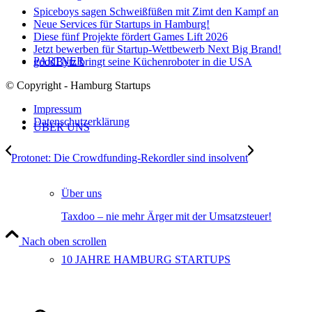
Spiceboys sagen Schweißfüßen mit Zimt den Kampf an
Neue Services für Startups in Hamburg!
Diese fünf Projekte fördert Games Lift 2026
Jetzt bewerben für Startup-Wettbewerb Next Big Brand!
PARTNER
goodBytz bringt seine Küchenroboter in die USA
© Copyright - Hamburg Startups
Impressum
Datenschutzerklärung
ÜBER UNS
Protonet: Die Crowdfunding-Rekordler sind insolvent
Über uns
Taxdoo – nie mehr Ärger mit der Umsatzsteuer!
Nach oben scrollen
10 JAHRE HAMBURG STARTUPS