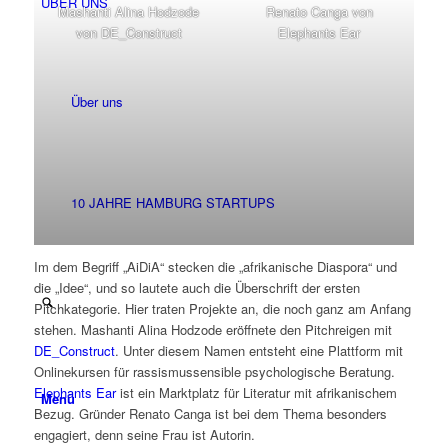
ÜBER UNS
Mashanti Alina Hodzode
Renato Canga von
von DE_Construct
Elephants Ear
Über uns
10 JAHRE HAMBURG STARTUPS
Im dem Begriff „AiDiA“ stecken die „afrikanische Diaspora“ und
die „Idee“, und so lautete auch die Überschrift der ersten
Pitchkategorie. Hier traten Projekte an, die noch ganz am Anfang
stehen. Mashanti Alina Hodzode eröffnete den Pitchreigen mit
DE_Construct
. Unter diesem Namen entsteht eine Plattform mit
Onlinekursen für rassismussensible psychologische Beratung.
Elephants Ear
ist ein Marktplatz für Literatur mit afrikanischem
Menü
Bezug. Gründer Renato Canga ist bei dem Thema besonders
engagiert, denn seine Frau ist Autorin.