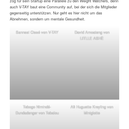
zog für sein Startup eine Parallele zu den Weight Watchers, denn
auch V-TAY baut eine Community auf, bei der sich die Mitglieder
gegenseitig unterstützen. Nur geht es hier nicht um das
Abnehmen, sondern um mentale Gesundheit.
Sannssi Cissé von V-TAY
David Amoateng von
LITLLE ASHÈ
Tebogo Nimindé-
Afi Huguette Kreyling von
Dundadenger von Tebalou
Miniglotte