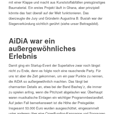
mit einer Klappe und macht aus Kunststoffabfällen preisgünstiges
Baumaterial. Ein erstes Projekt läuft in Ghana, aber prinzipiell
könnte das fast überall auf der Welt funktionieren. Das
überzeugte die Jury und Gründerin Augustina B. Busiah war der
Siegerverkündung sichtlich gerührt (siehe unser Beitragsbild).
AiDiA war ein
außergewöhnliches
Erlebnis
Damit ging ein Startup-Event der Superlative zwar noch längst
nicht zu Ende, denn es folgte noch eine rauschende Party. Für
uns ist aber die Zeit gekommen, um ein paar Punkte zu nennen,
die AiDiA so außergewöhnlich machten. Das fängt bei
charmanten Details an, etwa bei der Band Bashey’z, die immer
zu spielen anfing, wenn die Pitchzeit abgelaufen war. Überhaupt
waren musikalische Einlagen ein wichtiger Programmbestandteil.
Auf jeden Fall bemerkenswert ist die Höhe der Preisgelder.
Insgesamt 53.000 Euro wurden ausgeschüttet, eingesammelt
unter anderem über eine Crowdfunding-Kampagne und Sponsoren