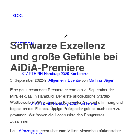
BLOG
Schwarze Exzellenz
STARTERiN
und große Gefühle bei
AiDiA-Premiere
STARTERiN Hamburg 2025 Konferenz
5. September 2022
/
in
Allgemein
,
Events
/
von
Mathias Jäger
Eine ganz besondere Premiere erlebte am 3. September der
Miralles-Saal in Hamburg. Der erste afrodeutsche Startup-
Wettbewerb AiDiA war großes Kino voller Aufbruchstimmung und
STARTERiN Hamburg 2025 Konferenz
begeisternder Pitches. Üppige Preisgelder gab es auch noch zu
gewinnen. Wir fassen die Höhepunkte des Ereignisses
zusammen.
Laut
Afrozensus
leben über eine Million Menschen afrikanischer
Tickets