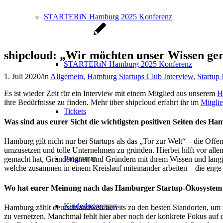
STARTERiN Hamburg 2025 Konferenz
shipcloud: „Wir möchten unser Wissen ge
STARTERiN Hamburg 2025 Konferenz
1. Juli 2020
/
in
Allgemein
,
Hamburg Startups Club Interview
,
Startup
Es ist wieder Zeit für ein Interview mit einem Mitglied aus unserem
H
ihre Bedürfnisse zu finden. Mehr über shipcloud erfahrt ihr im
Mitglie
Tickets
Was sind aus eurer Sicht die wichtigsten positiven Seiten des 
Hamburg gilt nicht nur bei Startups als das „Tor zur Welt“ – die Offe
umzusetzen und tolle Unternehmen zu gründen. Hierbei hilft vor all
Programm
gemacht hat, Gründerinnen und Gründern mit ihrem Wissen und langj
welche zusammen in einem Kreislauf miteinander arbeiten – die enge
Wo hat eurer Meinung nach das Hamburger Startup-Ökosystem
Kinderbetreuung
Hamburg zählt deutschlandweit bereits zu den besten Standorten, um z
zu vernetzen. Manchmal fehlt hier aber noch der konkrete Fokus auf