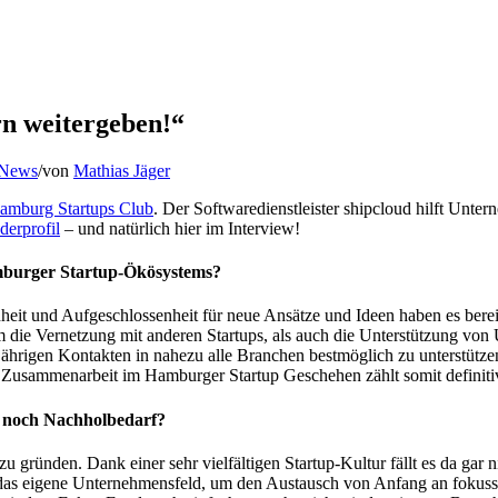
rn weitergeben!“
 News
/
von
Mathias Jäger
amburg Startups Club
. Der Softwaredienstleister shipcloud hilft Unt
derprofil
– und natürlich hier im Interview!
Hamburger Startup-Ökösystems?
nheit und Aufgeschlossenheit für neue Ansätze und Ideen haben es bereit
em die Vernetzung mit anderen Startups, als auch die Unterstützung v
ährigen Kontakten in nahezu alle Branchen bestmöglich zu unterstütz
 Zusammenarbeit im Hamburger Startup Geschehen zählt somit definitiv
 noch Nachholbedarf?
u gründen. Dank einer sehr vielfältigen Startup-Kultur fällt es da gar
 das eigene Unternehmensfeld, um den Austausch von Anfang an fokussie