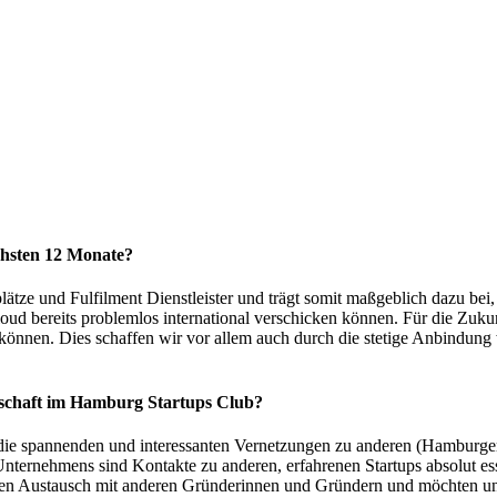
ächsten 12 Monate?
ätze und Fulfilment Dienstleister und trägt somit maßgeblich dazu bei, d
ud bereits problemlos international verschicken können. Für die Zukun
 können. Dies schaffen wir vor allem auch durch die stetige Anbindung 
dschaft im Hamburg Startups Club?
 die spannenden und interessanten Vernetzungen zu anderen (Hamburger
nternehmens sind Kontakte zu anderen, erfahrenen Startups absolut ess
etigen Austausch mit anderen Gründerinnen und Gründern und möchten u