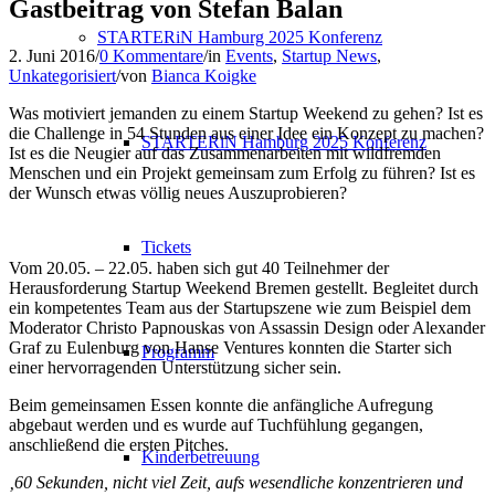
Gastbeitrag von Stefan Balan
STARTERiN Hamburg 2025 Konferenz
2. Juni 2016
/
0 Kommentare
/
in
Events
,
Startup News
,
Unkategorisiert
/
von
Bianca Koigke
Was motiviert jemanden zu einem Startup Weekend zu gehen? Ist es
die Challenge in 54 Stunden aus einer Idee ein Konzept zu machen?
STARTERiN Hamburg 2025 Konferenz
Ist es die Neugier auf das Zusammenarbeiten mit wildfremden
Menschen und ein Projekt gemeinsam zum Erfolg zu führen? Ist es
der Wunsch etwas völlig neues Auszuprobieren?
Tickets
Vom 20.05. – 22.05. haben sich gut 40 Teilnehmer der
Herausforderung Startup Weekend Bremen gestellt. Begleitet durch
ein kompetentes Team aus der Startupszene wie zum Beispiel dem
Moderator Christo Papnouskas von Assassin Design oder Alexander
Graf zu Eulenburg von Hanse Ventures konnten die Starter sich
Programm
einer hervorragenden Unterstützung sicher sein.
Beim gemeinsamen Essen konnte die anfängliche Aufregung
abgebaut werden und es wurde auf Tuchfühlung gegangen,
anschließend die ersten Pitches.
Kinderbetreuung
‚60 Sekunden, nicht viel Zeit, aufs wesendliche konzentrieren und