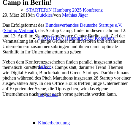
Camp in Berlin!
STARTERiN Hamburg 2025 Konferenz
29. März 2018
/
in
Quickies
/
von
Mathias Jäger
Das Erfolgsformat des
Bundesverbandes Deutsche Startups e.V.
(Startup-Verband)
, das Startup Camp, findet in diesem Jahr am 12.
und 13. April im Siemens Conference Center Berlin statt. Ziel der
STARTERiN Hamburg 2025 Konferenz
Veranstaltung ist es, junge Gründer mit Investoren und erfahrenen
Unternehmern zusammenzubringen und ihnen damit optimale
Starthilfe in ihr Unternehmertum zu geben.
Neben dem Konferenzgeschehen finden parallel insgesamt zehn
Tickets
thematisch kuratierte Focus Camps statt, darunter Trend-Themen
wie Digital Health, Blockchain und Green Startups. Darüber hinaus
pitchen während des Pitch Marathons insgesamt 26 Startup vor einer
ausgewählten Jury. In den Office Hours treffen junge Unternehmer
auf Experten der Szene, die Tipps geben, wie das eigene
Unternehmen noch weiter nach vorne gebracht werden kann.
Programm
Kinderbetreuung