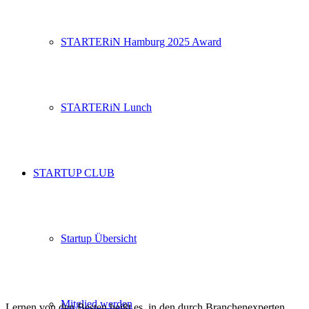
STARTERiN Hamburg 2025 Award
STARTERiN Lunch
STARTUP CLUB
Startup Übersicht
Mitglied werden
Lernen von den Besten heißt es in den durch Branchenexperten