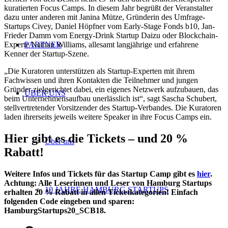
kuratierten Focus Camps. In diesem Jahr begrüßt der Veranstalter
dazu unter anderen mit Janina Mütze, Gründerin des Umfrage-
Startups Civey, Daniel Höpfner vom Early-Stage Fonds b10, Jan-
Frieder Damm vom Energy-Drink Startup Daizu oder Blockchain-
Experte Nathan Williams, allesamt langjährige und erfahrene
PARTNER
Kenner der Startup-Szene.
„Die Kuratoren unterstützen als Startup-Experten mit ihrem
Fachwissen und ihren Kontakten die Teilnehmer und jungen
Gründer zielgerichtet dabei, ein eigenes Netzwerk aufzubauen, das
ÜBER UNS
beim Unternehmensaufbau unerlässlich ist“, sagt Sascha Schubert,
stellvertretender Vorsitzender des Startup-Verbandes. Die Kuratoren
laden ihrerseits jeweils weitere Speaker in ihre Focus Camps ein.
Hier gibt es die Tickets – und 20 %
Über uns
Rabatt!
Weitere Infos und Tickets für das Startup Camp gibt es
hier
.
Achtung: Alle Leserinnen und Leser von Hamburg Startups
10 JAHRE HAMBURG STARTUPS
erhalten 20 % Rabatt in allen Ticketkategorien! Einfach
folgenden Code eingeben und sparen:
HamburgStartups20_SCB18
.