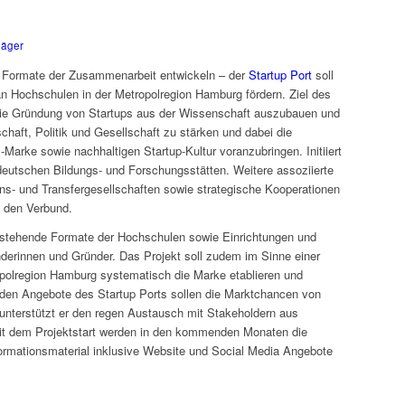
Jäger
, Formate der Zusammenarbeit entwickeln – der
Startup Port
soll
n Hochschulen in der Metropolregion Hamburg fördern. Ziel des
 die Gründung von Startups aus der Wissenschaft auszubauen und
haft, Politik und Gesellschaft zu stärken und dabei die
Marke sowie nachhaltigen Startup-Kultur voranzubringen. Initiiert
deutschen Bildungs- und Forschungsstätten. Weitere assoziierte
ns- und Transfergesellschaften sowie strategische Kooperationen
n den Verbund.
bestehende Formate der Hochschulen sowie Einrichtungen und
derinnen und Gründer. Das Projekt soll zudem im Sinne einer
ropolregion Hamburg systematisch die Marke etablieren und
nden Angebote des Startup Ports sollen die Marktchancen von
unterstützt er den regen Austausch mit Stakeholdern aus
Mit dem Projektstart werden in den kommenden Monaten die
formationsmaterial inklusive Website und Social Media Angebote