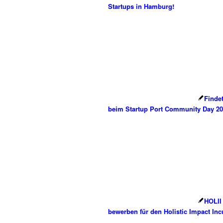
Startups in Hamburg!
Finde
beim Startup Port Community Day 20
HOLII 
bewerben für den Holistic Impact Inc