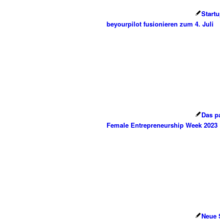
Start
beyourpilot fusionieren zum 4. Juli
Das pa
Female Entrepreneurship Week 2023
Neue 