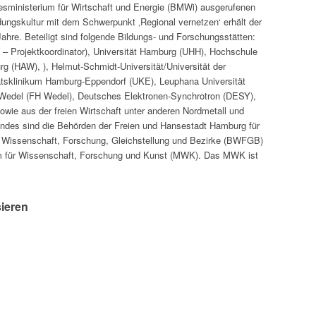
esministerium für Wirtschaft und Energie (BMWi) ausgerufenen
ungskultur mit dem Schwerpunkt ‚Regional vernetzen‘ erhält der
 Jahre. Beteiligt sind folgende Bildungs- und Forschungsstätten:
– Projektkoordinator), Universität Hamburg (UHH), Hochschule
 (HAW), ), Helmut-Schmidt-Universität/Universität der
tsklinikum Hamburg-Eppendorf (UKE), Leuphana Universität
Wedel (FH Wedel), Deutsches Elektronen-Synchrotron (DESY),
ie aus der freien Wirtschaft unter anderen Nordmetall und
undes sind die Behörden der Freien und Hansestadt Hamburg für
ür Wissenschaft, Forschung, Gleichstellung und Bezirke (BWFGB)
um für Wissenschaft, Forschung und Kunst (MWK). Das MWK ist
sieren