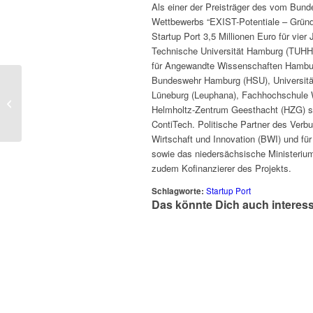
Als einer der Preisträger des vom Bund
Wettbewerbs “EXIST-Potentiale – Gründ
Startup Port 3,5 Millionen Euro für vier
Technische Universität Hamburg (TUHH 
für Angewandte Wissenschaften Hamburg
Bundeswehr Hamburg (HSU), Universitä
Lüneburg (Leuphana), Fachhochschule 
So lief der Pitch von
Helmholtz-Zentrum Geesthacht (HZG) sow
MEDIA LIFT Batch 2
ContiTech. Politische Partner des Verb
Wirtschaft und Innovation (BWI) und f
sowie das niedersächsische Ministeri
zudem Kofinanzierer des Projekts.
Schlagworte:
Startup Port
Das könnte Dich auch interes