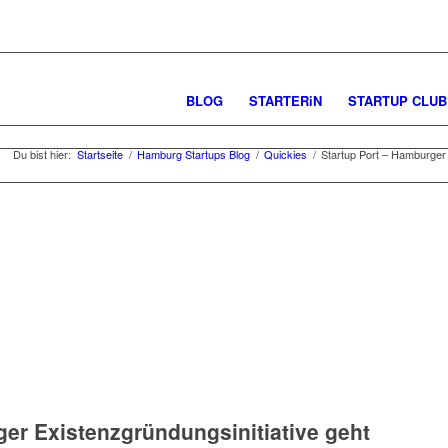
BLOG
STARTERiN
STARTUP CLUB
Du bist hier:
Startseite
/
Hamburg Startups Blog
/
Quickies
/
Startup Port – Hamburger E
ger Existenzgründungsinitiative geht