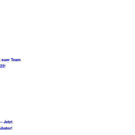
t euer Team
22!
– Jetzt
ubator!