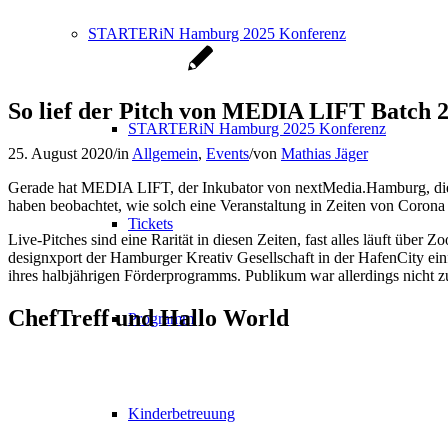
STARTERiN Hamburg 2025 Konferenz
So lief der Pitch von MEDIA LIFT Batch 
STARTERiN Hamburg 2025 Konferenz
25. August 2020
/
in
Allgemein
,
Events
/
von
Mathias Jäger
Gerade hat MEDIA LIFT, der Inkubator von nextMedia.Hamburg, die z
haben beobachtet, wie solch eine Veranstaltung in Zeiten von Corona
Tickets
Live-Pitches sind eine Rarität in diesen Zeiten, fast alles läuft übe
designxport der Hamburger Kreativ Gesellschaft in der HafenCity ei
ihres halbjährigen Förderprogramms. Publikum war allerdings nicht z
ChefTreff und Hallo World
Programm
Kinderbetreuung