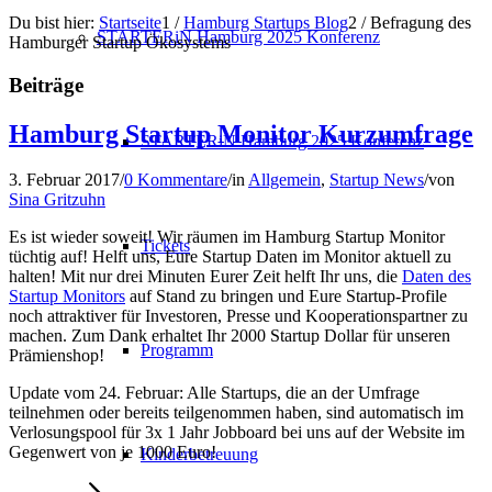
Du bist hier:
Startseite
1
/
Hamburg Startups Blog
2
/
Befragung des
STARTERiN Hamburg 2025 Konferenz
Hamburger Startup Ökosystems
Beiträge
Hamburg Startup Monitor Kurzumfrage
STARTERiN Hamburg 2025 Konferenz
3. Februar 2017
/
0 Kommentare
/
in
Allgemein
,
Startup News
/
von
Sina Gritzuhn
Es ist wieder soweit! Wir räumen im Hamburg Startup Monitor
Tickets
tüchtig auf! Helft uns, Eure Startup Daten im Monitor aktuell zu
halten! Mit nur drei Minuten Eurer Zeit helft Ihr uns, die
Daten des
Startup Monitors
auf Stand zu bringen und Eure Startup-Profile
noch attraktiver für Investoren, Presse und Kooperationspartner zu
machen. Zum Dank erhaltet Ihr 2000 Startup Dollar für unseren
Programm
Prämienshop!
Update vom 24. Februar: Alle Startups, die an der Umfrage
teilnehmen oder bereits teilgenommen haben, sind automatisch im
Verlosungspool für 3x 1 Jahr Jobboard bei uns auf der Website im
Gegenwert von je 1000 Euro!
Kinderbetreuung