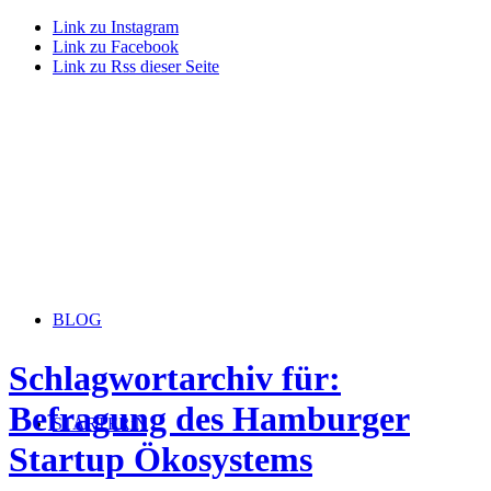
Link zu Instagram
Link zu Facebook
Link zu Rss dieser Seite
BLOG
Schlagwortarchiv für:
Befragung des Hamburger
STARTERiN
Startup Ökosystems