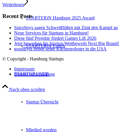
Weiterlesen
Recent Posts
STARTERiN Hamburg 2025 Award
Spiceboys sagen Schweißfüßen mit Zimt den Kampf an
Neue Services für Startups in Hamburg!
Diese fünf Projekte fördert Games Lift 2026
Jetzt bewerben für Startup-Wettbewerb Next Big Brand!
STARTERiN Lunch
goodBytz bringt seine Küchenroboter in die USA
© Copyright - Hamburg Startups
Impressum
STARTUP CLUB
Datenschutzerklärung
Nach oben scrollen
Startup Übersicht
Mitglied werden