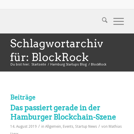
Schlagwortarchiv
für: BlockRock
Du bist hier:
Startseite
/
Hamburg Startups Blog
/
BlockRock
Beiträge
Das passiert gerade in der
Hamburger Blockchain-Szene
/
/
14. August 2019
in
Allgemein
,
Events
,
Startup News
von
Mathias