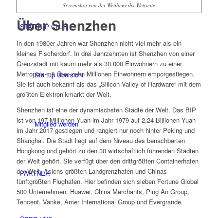
Screenshot von der Wettbewerbs-Wettseite
Über Shenzhen
STARTUP CLUB
In den 1980er Jahren war Shenzhen nicht viel mehr als ein
kleines Fischerdorf. In drei Jahrzehnten ist Shenzhen von einer
Grenzstadt mit kaum mehr als 30.000 Einwohnern zu einer
Metropole mit über zehn Millionen Einwohnern emporgestiegen.
Startup Übersicht
Sie ist auch bekannt als das „Silicon Valley of Hardware“ mit dem
größten Elektronikmarkt der Welt.
Shenzhen ist eine der dynamischsten Städte der Welt. Das BIP
ist von 197 Millionen Yuan im Jahr 1979 auf 2,24 Billionen Yuan
Mitglied werden
im Jahr 2017 gestiegen und rangiert nur noch hinter Peking und
Shanghai. Die Stadt liegt auf dem Niveau des benachbarten
Hongkong und gehört zu den 30 wirtschaftlich führenden Städten
der Welt gehört. Sie verfügt über den drittgrößten Containerhafen
der Welt, Asiens größten Landgrenzhafen und Chinas
PARTNER
fünftgrößten Flughafen. Hier befinden sich sieben Fortune Global
500 Unternehmen: Huawei, China Merchants, Ping An Group,
Tencent, Vanke, Amer International Group und Evergrande.