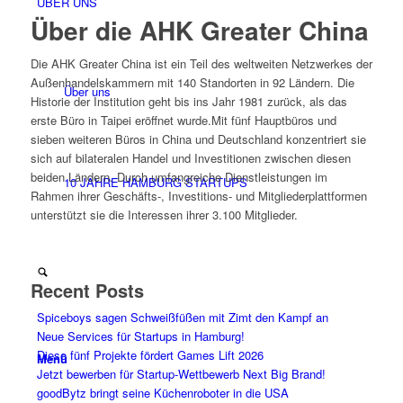
ÜBER UNS
Über die AHK Greater China
Die AHK Greater China ist ein Teil des weltweiten Netzwerkes der
Außenhandelskammern mit 140 Standorten in 92 Ländern. Die
Über uns
Historie der Institution geht bis ins Jahr 1981 zurück, als das
erste Büro in Taipei eröffnet wurde.Mit fünf Hauptbüros und
sieben weiteren Büros in China und Deutschland konzentriert sie
sich auf bilateralen Handel und Investitionen zwischen diesen
beiden Ländern. Durch umfangreiche Dienstleistungen im
10 JAHRE HAMBURG STARTUPS
Rahmen ihrer Geschäfts-, Investitions- und Mitgliederplattformen
unterstützt sie die Interessen ihrer 3.100 Mitglieder.
Recent Posts
Spiceboys sagen Schweißfüßen mit Zimt den Kampf an
Neue Services für Startups in Hamburg!
Diese fünf Projekte fördert Games Lift 2026
Menü
Jetzt bewerben für Startup-Wettbewerb Next Big Brand!
goodBytz bringt seine Küchenroboter in die USA