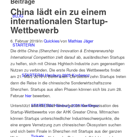
Beiträge
China lädt ein zu einem
BLOG
internationalen Startup-
Wettbewerb
6. Februar 2019
/
in
Quickies
/
von
Mathias Jäger
STARTERiN
Die dritte
China (Shenzhen) Innovation & Entrepreneurship
International Competition
zielt darauf ab, ausländischen Startups
zu helfen, sich mit Chinas Hightech-Industrie zum gegenseitigen
Nutzen zu verbinden. Die erste Runde des Wettbewerbs findet
STARTERiN Hamburg 2025 Konferenz
am 21. März 2019 in Berlin statt. Die besten zehn Startups treten
dann die Reise in die chinesische Sonderwirtschaftszone
Shenzhen. Startups aus allen Phasen können sich bis zum 28.
Februar
hier
bewerben.
STARTERiN Hamburg 2025 Konferenz
Unterstützt wird die Stadt Shenzhen bei der Organisation des
Startup-Wettbewerbs von der AHK Greater China. Mitmachen
können Startups unterschiedlicher Industrieschwerpunkte, die
eine engere Vernetzung zum chinesischen Ökosystem suchen
und sich beim Finale in Shenzhen mit Startups aus der ganzen
Tickets