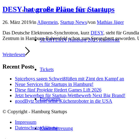
DESY hat große Pläne für Startups
STARTERiN Hamburg 2025 Konferenz
26. März 2019
/
in
Allgemein
,
Startup News
/
von
Mathias Jäger
Das Deutsche Elektronen-Synchrotron, kurz
DESY
, steht für Grundl
Zentrum in Hamburg-Bahrenfeld schon zum Sprungbrett geworden. Und
STARTERiN Hamburg 2025 Konferenz
Weiterlesen
Recent Posts
Tickets
Spiceboys sagen Schweißfüßen mit Zimt den Kampf an
Neue Services für Startups in Hamburg!
Diese fünf Projekte fördert Games Lift 2026
Jetzt bewerben für Startup-Wettbewerb Next Big Brand!
Programm
goodBytz bringt seine Küchenroboter in die USA
© Copyright - Hamburg Startups
Impressum
Datenschutzerklärung
Kinderbetreuung