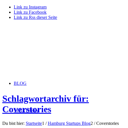
Link zu Instagram
Link zu Facebook
Link zu Rss dieser Seite
BLOG
Schlagwortarchiv für:
Coverstories
STARTERiN
Du bist hier:
Startseite
1
/
Hamburg Startups Blog
2
/
Coverstories