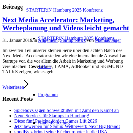
Beiträge
STARTERiN Hamburg 2025 Konferenz
Next Media Accelerator: Marketing,
Werbeplanung und Videos leicht gemacht
STARTERiN Hamburg 2025 Konferenz
31. Januar 2019
/
in
Allgemein
,
Startup News
/
von
Mathias Jäger
Im zweiten Teil unserer kleinen Serie über den achten Batch des
Next Media Accelerator stellen wir eine internationale Auswahl an
Startups vor, die vor allem die Arbeit in Marketing und Werbung
Tickets
vereinfachen. Coverstories, LAMA, AdBooker und SIGMUND
TALKS zeigen, wie es geht.
Weiterlesen
Programm
Recent Posts
Spiceboys sagen Schweißfüßen mit Zimt den Kampf an
Neue Services für Startups in Hamburg!
Diese fünf Projekte fördert Games Lift 2026
Kinderbetreuung
Jetzt bewerben für Startup-Wettbewerb Next Big Brand!
goodBytz bringt seine Küchenroboter in die USA