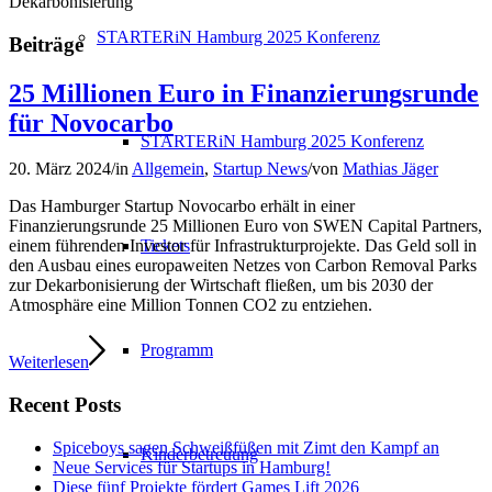
Dekarbonisierung
STARTERiN Hamburg 2025 Konferenz
Beiträge
25 Millionen Euro in Finanzierungsrunde
für Novocarbo
STARTERiN Hamburg 2025 Konferenz
20. März 2024
/
in
Allgemein
,
Startup News
/
von
Mathias Jäger
Das Hamburger Startup Novocarbo erhält in einer
Finanzierungsrunde 25 Millionen Euro von SWEN Capital Partners,
Tickets
einem führenden Investor für Infrastrukturprojekte. Das Geld soll in
den Ausbau eines europaweiten Netzes von Carbon Removal Parks
zur Dekarbonisierung der Wirtschaft fließen, um bis 2030 der
Atmosphäre eine Million Tonnen CO2 zu entziehen.
Programm
Weiterlesen
Recent Posts
Spiceboys sagen Schweißfüßen mit Zimt den Kampf an
Kinderbetreuung
Neue Services für Startups in Hamburg!
Diese fünf Projekte fördert Games Lift 2026