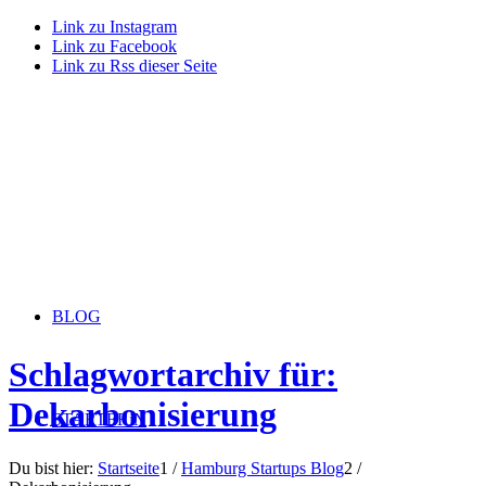
Link zu Instagram
Link zu Facebook
Link zu Rss dieser Seite
BLOG
Schlagwortarchiv für:
Dekarbonisierung
STARTERiN
Du bist hier:
Startseite
1
/
Hamburg Startups Blog
2
/