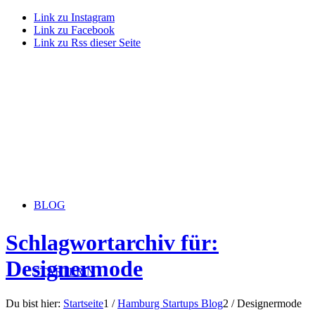
Link zu Instagram
Link zu Facebook
Link zu Rss dieser Seite
BLOG
Schlagwortarchiv für:
Designermode
STARTERiN
Du bist hier:
Startseite
1
/
Hamburg Startups Blog
2
/
Designermode