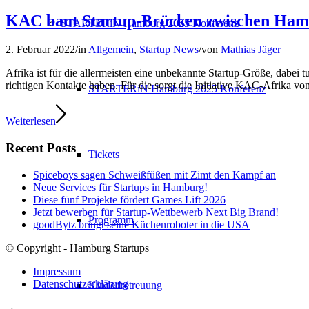
KAC baut Startup-Brücken zwischen Ham
STARTERiN Hamburg 2025 Konferenz
2. Februar 2022
/
in
Allgemein
,
Startup News
/
von
Mathias Jäger
Afrika ist für die allermeisten eine unbekannte Startup-Größe, dabei t
richtigen Kontakte haben. Für die sorgt die Initiative KAC-Afrika 
STARTERiN Hamburg 2025 Konferenz
Weiterlesen
Recent Posts
Tickets
Spiceboys sagen Schweißfüßen mit Zimt den Kampf an
Neue Services für Startups in Hamburg!
Diese fünf Projekte fördert Games Lift 2026
Jetzt bewerben für Startup-Wettbewerb Next Big Brand!
Programm
goodBytz bringt seine Küchenroboter in die USA
© Copyright - Hamburg Startups
Impressum
Datenschutzerklärung
Kinderbetreuung