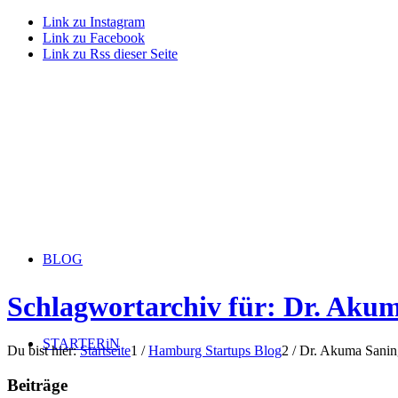
Link zu Instagram
Link zu Facebook
Link zu Rss dieser Seite
BLOG
Schlagwortarchiv für: Dr. Aku
STARTERiN
Du bist hier:
Startseite
1
/
Hamburg Startups Blog
2
/
Dr. Akuma Sani
Beiträge