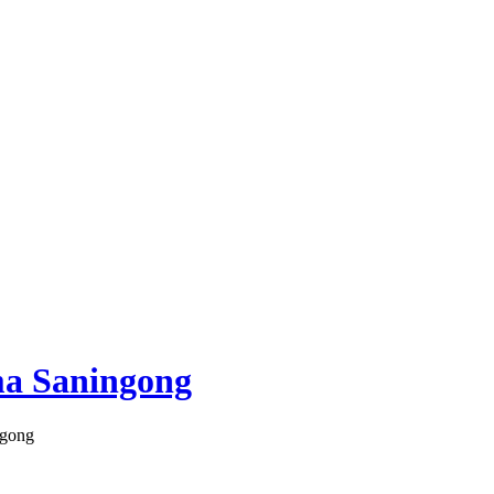
ma Saningong
ngong