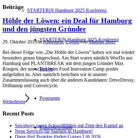
Beiträge
STARTERiN Hamburg 2025 Konferenz
Höhle der Löwen: ein Deal für Hamburg
und den jüngsten Gründer
STARTERiN Hamburg 2025 Konferenz
29. Oktober 2019
/
in
Allgemein
,
Events
/
von
Mathias Jäger
Bei dieser Folge von „Die Höhle der Löwen“ haben wir mal wieder
besonders genau hingeschaut. Am Start waren nämlich WeeDo aus
Hamburg und PLANTBREAK mit dem jungen Gründer Max
Tickets
Rongen, der uns schon beim Food Innovation Camp positiv
aufgefallen ist. Aber natürlich berichten wir in unserer
Zusammenfassung auch über die anderen Kandidaten: DriveDressy,
Drillstamp und Convercycle.
Programm
Weiterlesen
Recent Posts
Spiceboys sagen Schweißfüßen mit Zimt den Kampf an
Kinderbetreuung
Neue Services für Startups in Hamburg!
Diese fünf Projekte fördert Games Lift 2026