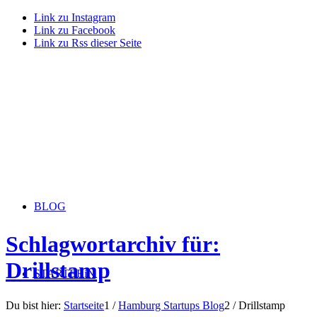
Link zu Instagram
Link zu Facebook
Link zu Rss dieser Seite
BLOG
Schlagwortarchiv für:
Drillstamp
STARTERiN
Du bist hier:
Startseite
1
/
Hamburg Startups Blog
2
/
Drillstamp