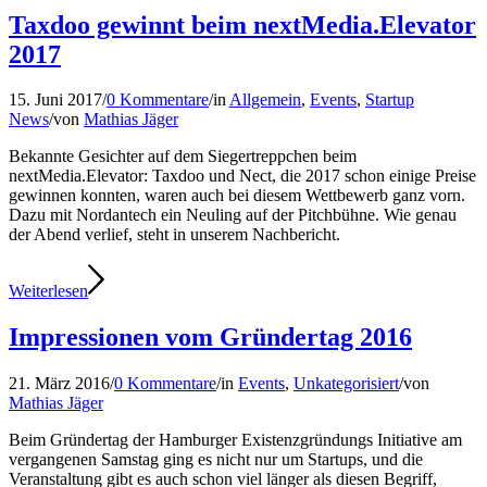
Taxdoo gewinnt beim nextMedia.Elevator
2017
15. Juni 2017
/
0 Kommentare
/
in
Allgemein
,
Events
,
Startup
News
/
von
Mathias Jäger
Bekannte Gesichter auf dem Siegertreppchen beim
nextMedia.Elevator: Taxdoo und Nect, die 2017 schon einige Preise
gewinnen konnten, waren auch bei diesem Wettbewerb ganz vorn.
Dazu mit Nordantech ein Neuling auf der Pitchbühne. Wie genau
der Abend verlief, steht in unserem Nachbericht.
Weiterlesen
Impressionen vom Gründertag 2016
21. März 2016
/
0 Kommentare
/
in
Events
,
Unkategorisiert
/
von
Mathias Jäger
Beim Gründertag der Hamburger Existenzgründungs Initiative am
vergangenen Samstag ging es nicht nur um Startups, und die
Veranstaltung gibt es auch schon viel länger als diesen Begriff,