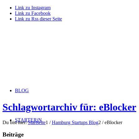
Link zu Instagram
Link zu Facebook
Link zu Rss dieser Seite
BLOG
Schlagwortarchiv für: eBlocker
STARTERiN
Du bist hier:
Startseite
1
/
Hamburg Startups Blog
2
/
eBlocker
Beiträge