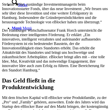
Stefanie Höhn, zuständige Investmentmanagerin beim
Suche
Innovationsstarter Fonds, über das neue Investment: „Wir freuen uns
sehr über diese Investition und eine weitere Erfolgsstory in
Hamburg. Insbesondere die Gründerpersönlichkeiten und die
herausragende Technologie von eBlocker haben uns überzeugt.“
Menü
Menü
Der Hamburger Wirtschaftssenator Frank Horch unterstreicht die
Bedeutung einer intelligenten Förderung. Er erklärt: „Ein
innovatives, intelligent verzahntes und aufeinander aufbauendes
Fördersystem ist ein bedeutender Baustein, der die
Innovationsfähigkeit eines Standortes erhöht. Das erhöht die
Attraktivität des Standortes und bringt uns hochwertige und
zukunftssichere Arbeitsplätze. eBlocker bringt alles mit – eine tolle
Idee, Mut, Kreativität und das notwendige Engagement, ihre
innovative Idee auch zum Erfolg zu führen. Eine Bereicherung für
den Standort Hamburg.“
Das Geld fließt in die
Produktentwicklung
Mit dem frischen Kapital will eBlocker seine Produktfamilie, zu der
„Pro“ und „Family“ gehören, ausweiten. Ende des Jahres wird das
Startup den eBlocker Base auf den Markt bringen, der kostengünstig