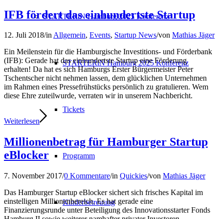
IFB fördert das einhundertste Startup
STARTERiN Hamburg 2025 Konferenz
12. Juli 2018
/
in
Allgemein
,
Events
,
Startup News
/
von
Mathias Jäger
Ein Meilenstein für die Hamburgische Investitions- und Förderbank
(IFB): Gerade hat das einhundertste Startup eine Förderung
STARTERiN Hamburg 2025 Konferenz
erhalten! Da hat es sich Hamburgs Erster Bürgermeister Peter
Tschentscher nicht nehmen lassen, dem glücklichen Unternehmen
im Rahmen eines Pressefrühstücks persönlich zu gratulieren. Wem
diese Ehre zuteilwurde, verraten wir in unserem Nachbericht.
Tickets
Weiterlesen
Millionenbetrag für Hamburger Startup
eBlocker
Programm
7. November 2017
/
0 Kommentare
/
in
Quickies
/
von
Mathias Jäger
Das Hamburger Startup eBlocker sichert sich frisches Kapital im
einstelligen Millionenbereich. Es hat gerade eine
Kinderbetreuung
Finanzierungsrunde unter Beteiligung des Innovationsstarter Fonds
Hamburg II sowie weiterer namhafter privater Investoren