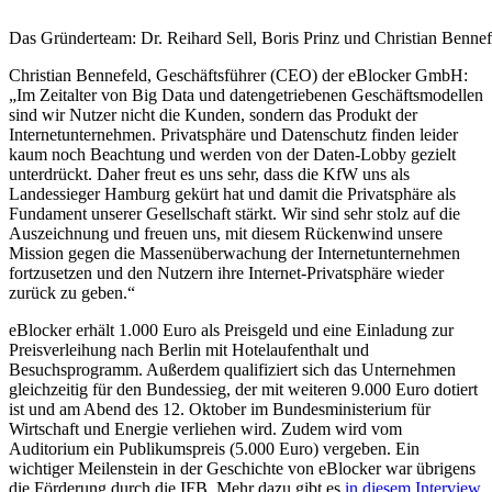
Das Gründerteam: Dr. Reihard Sell, Boris Prinz und Christian Bennef
Christian Bennefeld, Geschäftsführer (CEO) der eBlocker GmbH:
„Im Zeitalter von Big Data und datengetriebenen Geschäftsmodellen
sind wir Nutzer nicht die Kunden, sondern das Produkt der
Internetunternehmen. Privatsphäre und Datenschutz finden leider
kaum noch Beachtung und werden von der Daten-Lobby gezielt
unterdrückt. Daher freut es uns sehr, dass die KfW uns als
Landessieger Hamburg gekürt hat und damit die Privatsphäre als
Fundament unserer Gesellschaft stärkt. Wir sind sehr stolz auf die
Auszeichnung und freuen uns, mit diesem Rückenwind unsere
Mission gegen die Massenüberwachung der Internetunternehmen
fortzusetzen und den Nutzern ihre Internet-Privatsphäre wieder
zurück zu geben.“
eBlocker erhält 1.000 Euro als Preisgeld und eine Einladung zur
Preisverleihung nach Berlin mit Hotelaufenthalt und
Besuchsprogramm. Außerdem qualifiziert sich das Unternehmen
gleichzeitig für den Bundessieg, der mit weiteren 9.000 Euro dotiert
ist und am Abend des 12. Oktober im Bundesministerium für
Wirtschaft und Energie verliehen wird. Zudem wird vom
Auditorium ein Publikumspreis (5.000 Euro) vergeben. Ein
wichtiger Meilenstein in der Geschichte von eBlocker war übrigens
die Förderung durch die IFB. Mehr dazu gibt es
in diesem Interview