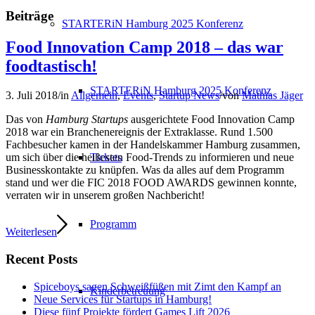
Beiträge
STARTERiN Hamburg 2025 Konferenz
Food Innovation Camp 2018 – das war
foodtastisch!
STARTERiN Hamburg 2025 Konferenz
3. Juli 2018
/
in
Allgemein
,
Events
,
Startup News
/
von
Mathias Jäger
Das von
Hamburg Startups
ausgerichtete Food Innovation Camp
2018 war ein Branchenereignis der Extraklasse. Rund 1.500
Fachbesucher kamen in der Handelskammer Hamburg zusammen,
Tickets
um sich über die heißesten Food-Trends zu informieren und neue
Businesskontakte zu knüpfen. Was da alles auf dem Programm
stand und wer die FIC 2018 FOOD AWARDS gewinnen konnte,
verraten wir in unserem großen Nachbericht!
Programm
Weiterlesen
Recent Posts
Spiceboys sagen Schweißfüßen mit Zimt den Kampf an
Kinderbetreuung
Neue Services für Startups in Hamburg!
Diese fünf Projekte fördert Games Lift 2026