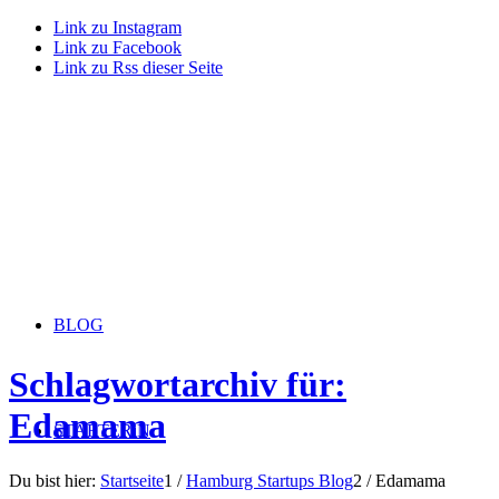
Link zu Instagram
Link zu Facebook
Link zu Rss dieser Seite
BLOG
Schlagwortarchiv für:
Edamama
STARTERiN
Du bist hier:
Startseite
1
/
Hamburg Startups Blog
2
/
Edamama