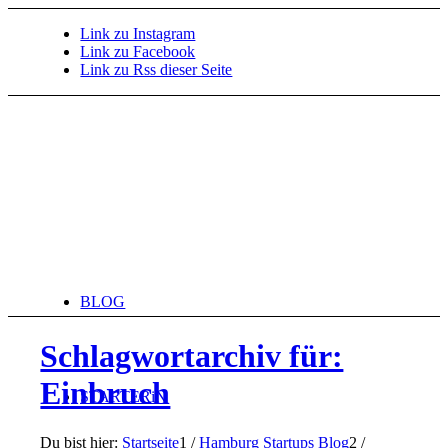
Link zu Instagram
Link zu Facebook
Link zu Rss dieser Seite
BLOG
Schlagwortarchiv für:
Einbruch
STARTERiN
Du bist hier:
Startseite
1
/
Hamburg Startups Blog
2
/