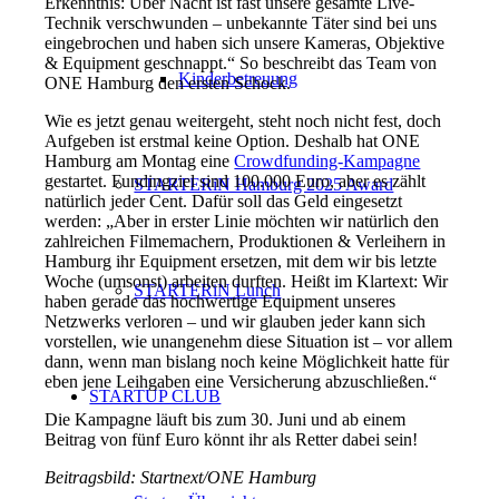
Erkenntnis: Über Nacht ist fast unsere gesamte Live-
Technik verschwunden – unbekannte Täter sind bei uns
eingebrochen und haben sich unsere Kameras, Objektive
& Equipment geschnappt.“ So beschreibt das Team von
Kinderbetreuung
ONE Hamburg den ersten Schock.
Wie es jetzt genau weitergeht, steht noch nicht fest, doch
Aufgeben ist erstmal keine Option. Deshalb hat ONE
Hamburg am Montag eine
Crowdfunding-Kampagne
gestartet. Fundingziel sind 100.000 Euro, aber es zählt
STARTERiN Hamburg 2025 Award
natürlich jeder Cent. Dafür soll das Geld eingesetzt
werden: „Aber in erster Linie möchten wir natürlich den
zahlreichen Filmemachern, Produktionen & Verleihern in
Hamburg ihr Equipment ersetzen, mit dem wir bis letzte
Woche (umsonst) arbeiten durften. Heißt im Klartext: Wir
STARTERiN Lunch
haben gerade das hochwertige Equipment unseres
Netzwerks verloren – und wir glauben jeder kann sich
vorstellen, wie unangenehm diese Situation ist – vor allem
dann, wenn man bislang noch keine Möglichkeit hatte für
eben jene Leihgaben eine Versicherung abzuschließen.“
STARTUP CLUB
Die Kampagne läuft bis zum 30. Juni und ab einem
Beitrag von fünf Euro könnt ihr als Retter dabei sein!
Beitragsbild: Startnext/ONE Hamburg