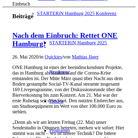
Einbruch
STARTERiN Hamburg 2025 Konferenz
Beiträge
Nach dem Einbruch: Rettet ONE
Hamburg!
STARTERiN Hamburg 2025
26. Mai 2020
/
in
Quickies
/
von
Mathias Jäger
ONE Hamburg ist eines der beeindruckendsten Projekte,
Konferenz
das in Hamburg als Reaktion auf die Corona-Krise
entstanden ist. Der Mitte März quasi über Nacht aus dem
Boden gestampfte Social-TV-Kanal streamte insgesamt
169 Liveprogramme, von der Diskussionsrunde über die
Bierverkostung bis zum Konzert. Am 21. Mai war der
erste Ruhetag seit dem Start. Den nutzten Einbrecher aus,
Tickets
um Studioequipment im Wert von über 100.000 Euro zu
stehlen.
„Denn als wir am letzten Freitag (22. Mai) unser
Sendestudio in Ottensen betreten, merken wir sofort: Hier
Programm
stimmt was nicht – wo ist unsere Technik? Die bittere