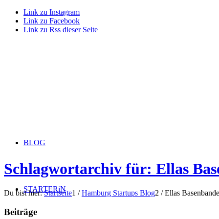
Link zu Instagram
Link zu Facebook
Link zu Rss dieser Seite
BLOG
Schlagwortarchiv für: Ellas Ba
STARTERiN
Du bist hier:
Startseite
1
/
Hamburg Startups Blog
2
/
Ellas Basenband
Beiträge