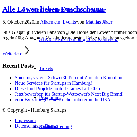
Alle Löwen lieben Duschschaum
STARTERiN Hamburg 2025 Konferenz
5. Oktober 2020
/
in
Allgemein
,
Events
/
von
Mathias Jäger
Nils Glagau gilt vielen Fans von „Die Höhle der Löwen“ immer noch a
regelmäßig Angebote. Was in der neuesten Folge dabei herausgekomm
STARTERiN Hamburg 2025 Konferenz
Weiterlesen
Recent Posts
Tickets
Spiceboys sagen Schweißfüßen mit Zimt den Kampf an
Neue Services für Startups in Hamburg!
Diese fünf Projekte fördert Games Lift 2026
Jetzt bewerben für Startup-Wettbewerb Next Big Brand!
Programm
goodBytz bringt seine Küchenroboter in die USA
© Copyright - Hamburg Startups
Impressum
Datenschutzerklärung
Kinderbetreuung