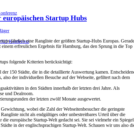
onferenz
 europäischen Startup Hubs
Jäger
artups jährlich eine Rangliste der größten Startup-Hubs Europas. Gerad
025 Konferenz
t einem erfreulichen Ergebnis für Hamburg, das den Sprung in die Top
ups folgende Kriterien berücksichtigt:
 der 150 Städte, die in die detaillierte Auswertung kamen. Entscheiden
, also der individuellen Besuche auf der Webseite, gefiltert nach dem
aktivitäten in den Städten innerhalb der letzten drei Jahre. Als
ase und Dealroom.
zierungsrunden der letzten zwölf Monate ausgewertet.
che Gewichtung, wobei die Zahl der Webseitenbesucher die geringste
Rangliste nicht als endgültiges oder unbestreitbares Urteil über die
r die europäische Startup-Welt gedacht sei. Sie sei vielmehr ein Spiegel
r Städte in der englischsprachigen Startup-Welt. Schauen wir uns also di