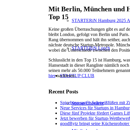
Mit Berlin, München und H
Top 15
STARTERiN Hamburg 2025 A
Keine großen Überraschungen gibt es auf den
bleibt London, gefolgt von Berlin und Paris
Rang übernommen und hält ihn seither, auch 
nächste deutsche Startup-Metropole. München 
STARTERiN Lunch
wobei die Unterschiede zwischen den Positio
Schlusslicht in den Top 15 ist Hamburg, was
Hansestadt in dieser Rangliste nämlich noch
seinen mehr als 50.000 Teilnehmern genannt
hier
nachlesen.
STARTUP CLUB
Recent Posts
Spiceboys sagen Schweißfüßen mit Z
Startup Übersicht
Neue Services für Startups in Hambur
Diese fünf Projekte fördert Games Lif
Jetzt bewerben für Startup-Wettbewe
goodBytz bringt seine Küchenroboter