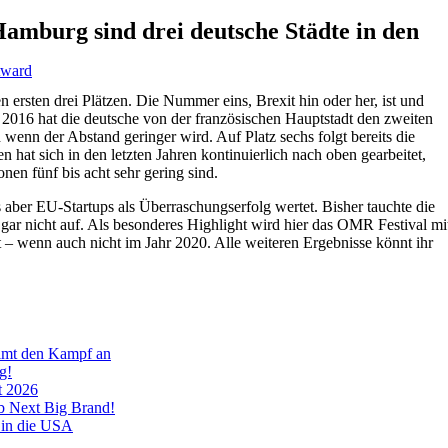
amburg sind drei deutsche Städte in den
ward
 ersten drei Plätzen. Die Nummer eins, Brexit hin oder her, ist und
. 2016 hat die deutsche von der französischen Hauptstadt den zweiten
wenn der Abstand geringer wird. Auf Platz sechs folgt bereits die
hat sich in den letzten Jahren kontinuierlich nach oben gearbeitet,
nen fünf bis acht sehr gering sind.
 aber EU-Startups als Überraschungserfolg wertet. Bisher tauchte die
 gar nicht auf. Als besonderes Highlight wird hier das OMR Festival mi
 – wenn auch nicht im Jahr 2020. Alle weiteren Ergebnisse könnt ihr
imt den Kampf an
g!
t 2026
rb Next Big Brand!
 in die USA