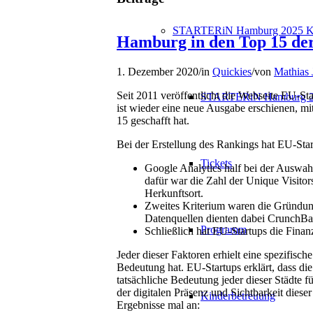
STARTERiN Hamburg 2025 K
Hamburg in den Top 15 der
1. Dezember 2020
/
in
Quickies
/
von
Mathias 
Seit 2011 veröffentlicht die Webseite EU-St
STARTERiN Hamburg 2
ist wieder eine neue Ausgabe erschienen, mi
15 geschafft hat.
Bei der Erstellung des Rankings hat EU-Start
Tickets
Google Analytics half bei der Auswahl
dafür war die Zahl der Unique Visitors
Herkunftsort.
Zweites Kriterium waren die Gründungs
Datenquellen dienten dabei CrunchB
Programm
Schließlich hat EU-Startups die Finan
Jeder dieser Faktoren erhielt eine spezifis
Bedeutung hat. EU-Startups erklärt, dass die 
tatsächliche Bedeutung jeder dieser Städte fü
der digitalen Präsenz und Sichtbarkeit diese
Kinderbetreuung
Ergebnisse mal an: