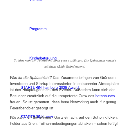
Programm
Kinderbetreuung
So lässt man den Feierabend doch gern ausklingen. Die Spätschicht macht’s
möglich! (Bild: Gründerszene)
Was ist die Spätschicht?
Das Zusammenbringen von Gründern,
Investoren und Startup-Interessierten in entspannter Atmosphäre
STARTERiN Hamburg 2025 Award
ist das Hauptaugenmerk des Events. Außerdem kann sich der
Besucher zusätzlich auf die kompetente Crew des
betahauses
freuen. So ist garantiert, dass beim Networking auch für genug
Feierabendbier gesorgt ist.
STARTERiN Lunch
Wie kann ich teilnehmen?
Ganz einfach: auf den Button klicken,
Felder ausfüllen, Teilnahmebedingungen abhaken – schon fertig!