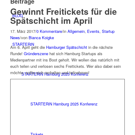
Beiträge
Gewinnt Freitickets für die
BLOG
Spätschicht im April
17. März 2017
/
0 Kommentare
/
in
Allgemein
,
Events
,
Startup
News
/
von
Bianca Koigke
STARTERiN
Am 6. April geht die
Hamburger Spätschicht
in die nächste
Runde!
Gründerszene
hat sich Hamburg Startups als
Medienpartner mit ins Boot geholt. Wir wollen das natürlich mit
euch teilen und verlosen sechs Freitickets. Wer also dabei sein
möchte, sollte sich ranhalten und teilnehmen!
STARTERiN Hamburg 2025 Konferenz
STARTERiN Hamburg 2025 Konferenz
Tickets