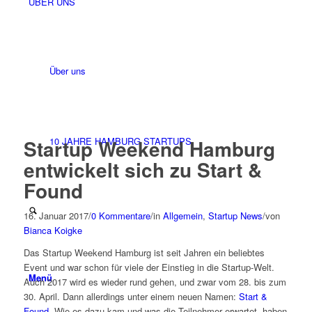
ÜBER UNS
Über uns
10 JAHRE HAMBURG STARTUPS
Startup Weekend Hamburg
entwickelt sich zu Start &
Found
16. Januar 2017
/
0 Kommentare
/
in
Allgemein
,
Startup News
/
von
Bianca Koigke
Das Startup Weekend Hamburg ist seit Jahren ein beliebtes
Event und war schon für viele der Einstieg in die Startup-Welt.
Menü
Auch 2017 wird es wieder rund gehen, und zwar vom 28. bis zum
30. April. Dann allerdings unter einem neuen Namen:
Start &
Found
. Wie es dazu kam und was die Teilnehmer erwartet, haben