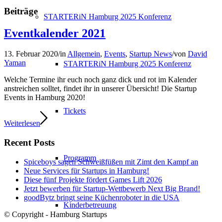
Beiträge
STARTERiN Hamburg 2025 Konferenz
Eventkalender 2021
13. Februar 2020
/
in
Allgemein
,
Events
,
Startup News
/
von
David
Yaman
STARTERiN Hamburg 2025 Konferenz
Welche Termine ihr euch noch ganz dick und rot im Kalender
anstreichen solltet, findet ihr in unserer Übersicht! Die Startup
Events in Hamburg 2020!
Tickets
Weiterlesen
Recent Posts
Programm
Spiceboys sagen Schweißfüßen mit Zimt den Kampf an
Neue Services für Startups in Hamburg!
Diese fünf Projekte fördert Games Lift 2026
Jetzt bewerben für Startup-Wettbewerb Next Big Brand!
goodBytz bringt seine Küchenroboter in die USA
Kinderbetreuung
© Copyright - Hamburg Startups