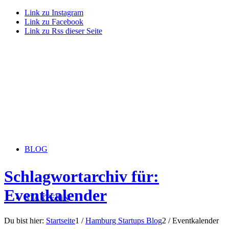
Link zu Instagram
Link zu Facebook
Link zu Rss dieser Seite
BLOG
Schlagwortarchiv für:
Eventkalender
STARTERiN
Du bist hier:
Startseite
1
/
Hamburg Startups Blog
2
/
Eventkalender