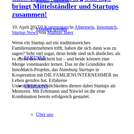
Startup Übersicht
bringt Mittelständler und Startups
zusammen!
19. April 2017
/
0 Kommentare
/
in
Allgemein
,
Innomatch
,
Mitglied werden
Startup News
/
von
Mathias Jäger
Wenn ein Startup auf ein traditionsreiches
Familienunternehmen trifft, haben die sich dann was zu
sagen? Sehr viel sogar, denn beide sind sich ähnlicher, als
PARTNER
es zuerst den Anschein hat – und beide können eine
Menge voneinander lernen. Das ist die Grundidee des
InnoMatch-Projekts, das
Hamburg Startups
in
Kooperation mit DIE FAMLIENUNTERNEHMER ins
Leben gerufen hat. Erfahrene
Unternehmerpersönlichkeiten dienen dabei Startups als
ÜBER UNS
Mentoren. Mit Fehrmann und Nüwiel ist die erste
Kombination bereits erfolgreich gestartet.
Über uns