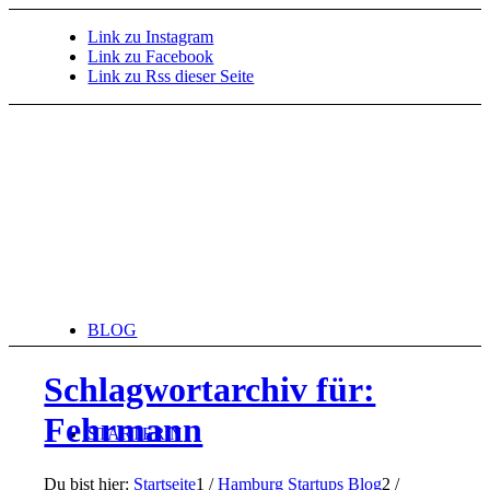
Link zu Instagram
Link zu Facebook
Link zu Rss dieser Seite
BLOG
Schlagwortarchiv für:
Fehrmann
STARTERiN
Du bist hier:
Startseite
1
/
Hamburg Startups Blog
2
/