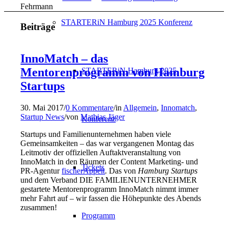
Fehrmann
STARTERiN Hamburg 2025 Konferenz
Beiträge
InnoMatch – das
Mentorenprogramm von Hamburg
STARTERiN Hamburg 2025
Startups
30. Mai 2017
/
0 Kommentare
/
in
Allgemein
,
Innomatch
,
Startup News
/
von
Mathias Jäger
Konferenz
Startups und Familienunternehmen haben viele
Gemeinsamkeiten – das war vergangenen Montag das
Leitmotiv der offiziellen Auftaktveranstaltung von
InnoMatch in den Räumen der Content Marketing- und
Tickets
PR-Agentur
fischerAppelt
. Das von
Hamburg Startups
und dem Verband DIE FAMILIENUNTERNEHMER
gestartete Mentorenprogramm InnoMatch nimmt immer
mehr Fahrt auf – wir fassen die Höhepunkte des Abends
zusammen!
Programm