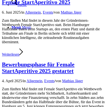
Female StartAperitivo 2025
Suche
6. Juni 2025
/
in
Allgemein
,
Events
/
von
Mathias Jäger
Zum fünften Mal findet in diesem Jahr der Gründerinnen-
Wettbewerb Female StartAperitivo statt. Beim Hamburger
Menü
Menü
Halbfinale traten zehn Startups an, den ersten Platz und damit die
Teilnahme am Finale in Berlin sicherte sich tebbl mit einer
künstlichen Intelligenz, die zeitraubende Routineaufgaben
übernimmt.
Weiterlesen
Bewerbungsphase für Female
StartAperitivo 2025 gestartet
4. April 2025
/
in
Allgemein
,
Events
/
von
Mathias Jäger
Zum fünften Mal findet mit Female StartAperitivo ein Wettbewerb
statt, der Gründerinnen mehr Sichtbarkeit, Aufmerksamkeit und
idealerweise eine Finanzierung verschafft. In zehn Städten aus zehn
Bundesländern geht das Halbfinale über die Bühne, für das Event in
Hamburg am 5. Juni können Entrepreneurinnen sich jetzt bewerben.