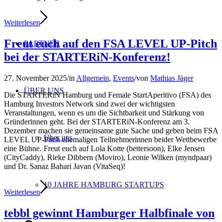
Weiterlesen
Freut euch auf den FSA LEVEL UP-Pitch
PARTNER
bei der STARTERiN-Konferenz!
27. November 2025
/
in
Allgemein
,
Events
/
von
Mathias Jäger
ÜBER UNS
Die STARTERiN Hamburg und Female StartAperitivo (FSA) des
Hamburg Investors Network sind zwei der wichtigsten
Veranstaltungen, wenn es um die Sichtbarkeit und Stärkung von
Gründerinnen geht. Bei der STARTERiN-Konferenz am 3.
Dezember machen sie gemeinsame gute Sache und geben beim FSA
Über uns
LEVEL UP-Pitch ehemaligen Teilnehmerinnen beider Wettbewerbe
eine Bühne. Freut euch auf Lola Kotte (bettersoon), Elke Jensen
(CityCaddy), Rieke Dibbern (Moviro), Leonie Wilken (myndpaar)
und Dr. Sanaz Bahari Javan (VitaSeq)!
10 JAHRE HAMBURG STARTUPS
Weiterlesen
tebbl gewinnt Hamburger Halbfinale von