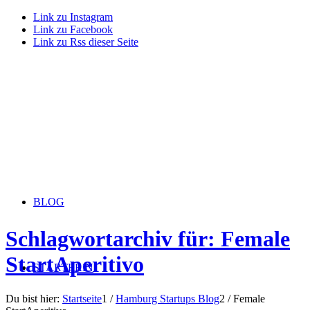
Link zu Instagram
Link zu Facebook
Link zu Rss dieser Seite
BLOG
Schlagwortarchiv für: Female
StartAperitivo
STARTERiN
Du bist hier:
Startseite
1
/
Hamburg Startups Blog
2
/
Female