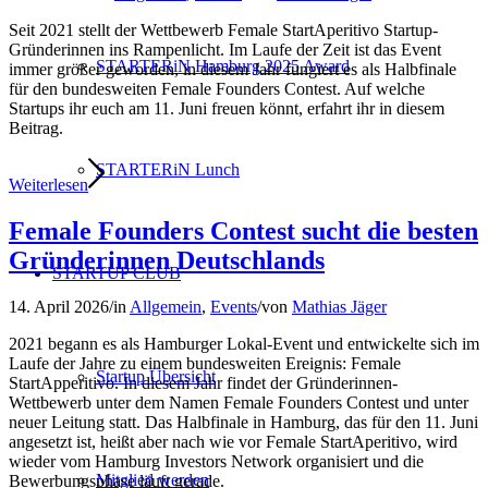
Seit 2021 stellt der Wettbewerb Female StartAperitivo Startup-
Gründerinnen ins Rampenlicht. Im Laufe der Zeit ist das Event
STARTERiN Hamburg 2025 Award
immer größer geworden, in diesem Jahr fungiert es als Halbfinale
für den bundesweiten Female Founders Contest. Auf welche
Startups ihr euch am 11. Juni freuen könnt, erfahrt ihr in diesem
Beitrag.
STARTERiN Lunch
Weiterlesen
Female Founders Contest sucht die besten
Gründerinnen Deutschlands
STARTUP CLUB
14. April 2026
/
in
Allgemein
,
Events
/
von
Mathias Jäger
2021 begann es als Hamburger Lokal-Event und entwickelte sich im
Laufe der Jahre zu einem bundesweiten Ereignis: Female
Startup Übersicht
StartApperitivo. In diesem Jahr findet der Gründerinnen-
Wettbewerb unter dem Namen Female Founders Contest und unter
neuer Leitung statt. Das Halbfinale in Hamburg, das für den 11. Juni
angesetzt ist, heißt aber nach wie vor Female StartAperitivo, wird
wieder vom Hamburg Investors Network organisiert und die
Mitglied werden
Bewerbungsphase läuft gerade.