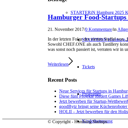
STARTERiN Hamburg 2025 K
Hamburger Food-Startups 
21. November 2017
/
0 Kommentare
/
in
Allge
In der letzten Folge der vierten Staffel vo
STARTERiN Hamburg 2
Sowohl CHEF.ONE als auch Tastillery konnte
was sonst noch passiert ist, verraten wir in
Weiterlesen
Tickets
Recent Posts
Neue Services für Startups in Hambur
Programm
Diese fünf Projekte fördert Games Lif
Jetzt bewerben für Startup-Wettbewe
goodBytz bringt seine Küchenroboter
HOLII – Jetzt bewerben für den Holis
Kinderbetreuung
© Copyright - Hamburg Startups