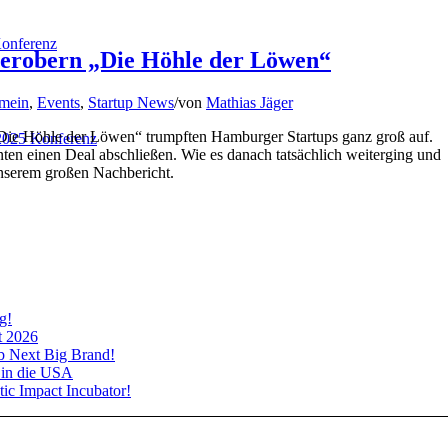
onferenz
erobern „Die Höhle der Löwen“
mein
,
Events
,
Startup News
/
von
Mathias Jäger
n „Die Höhle der Löwen“ trumpften Hamburger Startups ganz groß auf.
025 Konferenz
n einen Deal abschließen. Wie es danach tatsächlich weiterging und
 unserem großen Nachbericht.
g!
t 2026
rb Next Big Brand!
 in die USA
tic Impact Incubator!