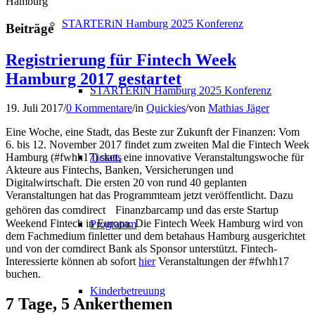
Hamburg
STARTERiN Hamburg 2025 Konferenz
Beiträge
Registrierung für Fintech Week
Hamburg 2017 gestartet
STARTERiN Hamburg 2025 Konferenz
19. Juli 2017
/
0 Kommentare
/
in
Quickies
/
von
Mathias Jäger
Eine Woche, eine Stadt, das Beste zur Zukunft der Finanzen: Vom
6. bis 12. November 2017 findet zum zweiten Mal die Fintech Week
Tickets
Hamburg (#fwhh17) statt, eine innovative Veranstaltungswoche für
Akteure aus Fintechs, Banken, Versicherungen und
Digitalwirtschaft. Die ersten 20 von rund 40 geplanten
Veranstaltungen hat das Programmteam jetzt veröffentlicht. Dazu
gehören das comdirect Finanzbarcamp und das erste Startup
Weekend Fintech in Europa. Die Fintech Week Hamburg wird von
Programm
dem Fachmedium finletter und dem betahaus Hamburg ausgerichtet
und von der comdirect Bank als Sponsor unterstützt. Fintech-
Interessierte können ab sofort
hier
Veranstaltungen der #fwhh17
buchen.
Kinderbetreuung
7 Tage, 5 Ankerthemen