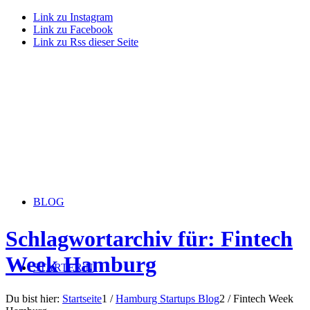
Link zu Instagram
Link zu Facebook
Link zu Rss dieser Seite
BLOG
Schlagwortarchiv für: Fintech
Week Hamburg
STARTERiN
Du bist hier:
Startseite
1
/
Hamburg Startups Blog
2
/
Fintech Week