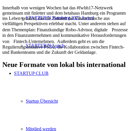
Innerhalb von wenigen Wochen hat das #fwhh17-Netzwerk
gemeinsam mit finletter und dem betahaus Hamburg ein Programm
STARTERiN Hamburg 2025 Award
ins Leben gerufen, das die Zukunft der Finanzbranche aus
vielfältigen Perspektiven erlebbar macht. Unter anderem stehen auf
dem Themenplan: Finanzkundige Robo-Advisor, digitale Prozesse
in den Finanzunternehmen und kommunikative Herausforderungen
von Fintech-Unternehmen. Außerdem geht es um die
STARTERiN Lunch
Regulierungsinitiative PSD2, die Kollaboration zwischen Fintech-
und Bankenteams und die Zukunft der Geldanlage.
Neue Formate von lokal bis international
STARTUP CLUB
Startup Übersicht
Mitglied werden